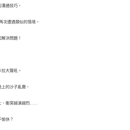
的溝通技巧，
再次遭遇類似的情境，
起解決問題！
卡拉大聲吼。
地上的沙子亂撒、
上、衝突越演越烈……
不愉快？