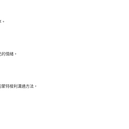
序。
己的情緒。
的蒙特梭利溝通方法，