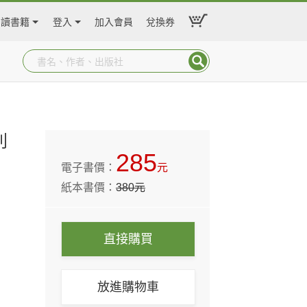
閱讀書籍
登入
加入會員
兌換券
利
285
電子書價：
元
紙本書價：
380
元
直接購買
放進購物車