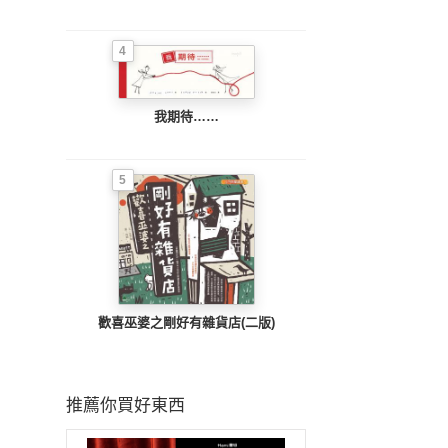
4
我期待……
5
歡喜巫婆之剛好有雜貨店(二版)
推薦你買好東西