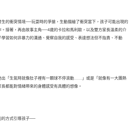
發生的衝突情境──玩耍時的爭搶，生動描繪了衝突當下，孩子可能出現的
。接著，再由故事主角──4歲的卡拉和馬利歐，以及雙方家長溫柔的介
子學習如何非暴力的溝通、覺察自我的感受、表達想法但不指責、不動
勒出「生氣時就像肚子裡有一顆球不停滾動……」或是「就像有一大團熱
家長都能對情緒帶來的身體感受有具體的想像。
的方式引導孩子──