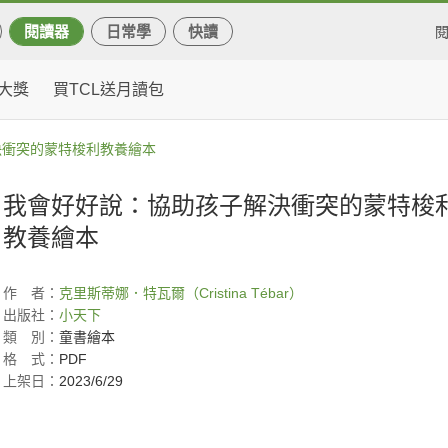
閱讀器
日常學
快讀
大獎
買TCL送月讀包
決衝突的蒙特梭利教養繪本
我會好好說：協助孩子解決衝突的蒙特梭
教養繪本
作
者：
克里斯蒂娜．特瓦爾（Cristina Tébar）
出版社：
小天下
類
別：
童書繪本
格
式：
PDF
上架日：
2023/6/29