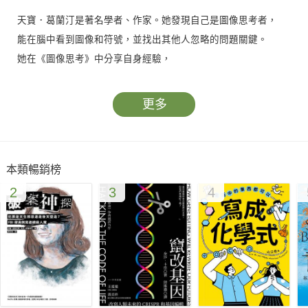
天寶．葛蘭汀是著名學者、作家。她發現自己是圖像思考者，
能在腦中看到圖像和符號，並找出其他人忽略的問題關鍵。
她在《圖像思考》中分享自身經驗，
也舉出比爾蓋茲、賈伯斯、馬斯克等人的故事，
介紹圖像思考如何為他們提供洞察力和創新能力。
更多
在這個快速改變的時代，我們必須重視思維的多樣性，
然而現今教育以語文思考為主，
本類暢銷榜
較難讓人發展圖像思考能力。
2
3
4
而思考模式不同、不符當代教育的圖像思考者，
亦常被貼上學習能力低落的標籤。
在《圖像思考》中，天寶．葛蘭汀除了描述圖像思考的價值，
更點出語文思考與圖像思考並不是非黑即白，而是以光譜的形式
呈現，