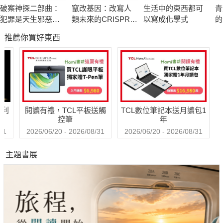
大多數人都同時擁有語文和圖像思考能力，只是沒有好好發揮。
破案神探二部曲：
竄改基因：改寫人
生活中的東西都可
青
一旦重拾圖像思考能力，便能更好的解決問題、因應社會變遷。
犯罪是天生邪惡還
類未來的CRISPR和
以寫成化學式
的
是後天塑造？ FBI探
基因編輯
推薦你買好東西
員側寫連續殺人魔
作者簡介
天寶．葛蘭汀 Temple Grandin
伊利諾大學畜牧科學博士。
牲畜處理設備設計、建造專家，
美國、加拿大、墨西哥、澳洲、紐西蘭、瑞典、挪威、英國、丹
哈利
閱讀有禮，TCL平板送觸
TCL數位筆記本送月讀包1
麥等地都有她設計的設備。
控筆
年
在此專業領域中，發表過上百篇學術論文，經常巡迴各地發表演
31
2026/06/20 - 2026/08/31
2026/06/20 - 2026/08/31
說。
主題書展
著有《星星的孩子》（曾翻拍為電影）等書。薩克斯醫師《火星
上的人類學家》其中一位主角。
譯者簡介
廖建容