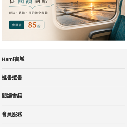
中山大學外文研究所畢業，曾任職於外商公司，也曾於大學任
教，
目前專職從事翻譯。
近年譯作有《重新想像教育的未來》、《疫苗先鋒》（合譯）、
《第二座山》、《成為更好的你》（原書名《品格》，合譯）、
《孩子的簡單正念》、《召喚勇氣》等書。"
Hami書城
逛書選書
閱讀書籍
會員服務