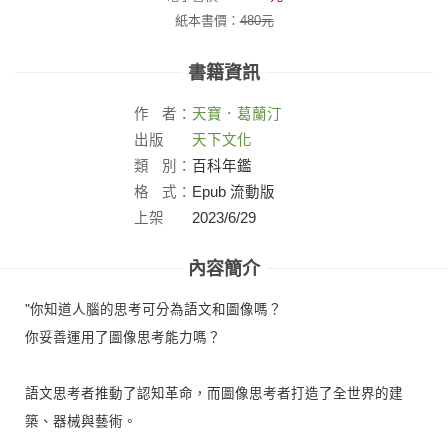
紙本書價：
480
元
書籍資訊
作
者：
天寶．葛蘭汀
出版
天下文化
社：
類
別：
百科年鑑
格
式：
Epub 流動版
上架
2023/6/29
日：
內容簡介
"你知道人腦的思考可分為語文和圖像嗎？
你妥善運用了圖像思考能力嗎？
語文思考者推動了認知革命，而圖像思考者打造了全世界的建
築、器械與藝術。