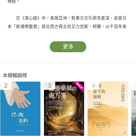
佛經。
在《尋心經》中，長居亞洲，對東方文化研究甚深，並是日
本「新潮學藝賞」首位西方得主的艾力克斯‧柯爾，以千百年來
中日注疏者的觀點為經，個人在日本數十年的人生回憶為緯，縱
橫交織，呈現蘊藏思想萬象如無垠寶庫的《心經》，為何能讓每
更多
個人都在當中找到與自己生命歷程緊密相依的連結。
從悠遠遼闊的歷史洪流，到細膩私密的個人感受，《尋心
本類暢銷榜
經》時而宏觀大義，時而幽默靈巧，以獨特節奏逐字逐句帶領讀
2
3
4
者悠遊潛行，一探文字最簡短，但奧妙最深微的《心經》背後那
廣袤、幾近無限的精神世界。