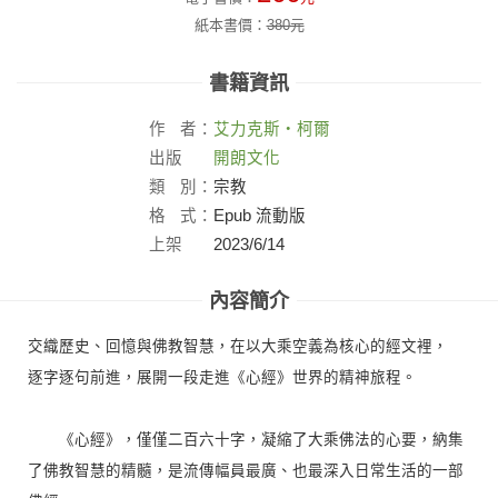
紙本書價：
380
元
書籍資訊
作
者：
艾力克斯‧柯爾
出版
開朗文化
社：
類
別：
宗教
格
式：
Epub 流動版
上架
2023/6/14
日：
內容簡介
交織歷史、回憶與佛教智慧，在以大乘空義為核心的經文裡，
逐字逐句前進，展開一段走進《心經》世界的精神旅程。
《心經》，僅僅二百六十字，凝縮了大乘佛法的心要，納集
了佛教智慧的精髓，是流傳幅員最廣、也最深入日常生活的一部