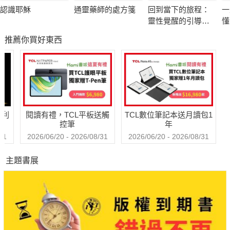
認識耶穌
通靈藥師的處方箋
回到當下的旅程：
一
靈性覺醒的引導之
懂
書
推薦你買好東西
哈利
閱讀有禮，TCL平板送觸
TCL數位筆記本送月讀包1
控筆
年
31
2026/06/20 - 2026/08/31
2026/06/20 - 2026/08/31
主題書展