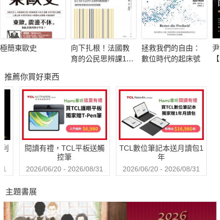
學探究的高度，並表達原創性觀點。
──《印第安納波利斯雜誌》
極簡東歐史
向下扎根！法國教
拯救我們的自由：
尹
這部傳記讓我更加確定：愛默生不僅在偉大詩人和作家行列裡占
育的公民思辨課1－
數位時代的起床號
【
有一席之地，我更願意將其置於偉大哲學家的行列，而這裡還有
「什麼是種族歧
興
推薦你買好東西
視？在日常生活中
裁
西塞羅、柏拉圖、培根、帕斯卡、史威夫特和伏爾泰等……
又如何被複
──英國詩人、文學評論家馬修‧阿諾德
製？」：追根究柢
各種沒來由的成見
▎關於人與人
與誤解
大海、職業、貧窮，這些都看似阻隔，但是真正的阻隔是人的自
哈利
閱讀有禮，TCL平板送觸
TCL數位筆記本送月讀包1
我封閉和不願意與人接觸。每個人都像一個無線的圓形球體，在
控筆
年
這樣的狀態下不斷保持個人的存在。
31
2026/06/20 - 2026/08/31
2026/06/20 - 2026/08/31
主題書展
▎關於教條與儀式的權威
因此，我們不應該對宗教在過去漫長歷史的發展抱著太大的敬畏
之心，因為其中存在著許多過去1,600年或是1,700年殘存下來的