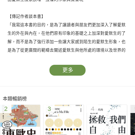
【傳記作者談本書】
「我寫這本書的目的，是為了讓讀者與朋友們更加深入了解愛默
生的外在與內在，在他們原有印象的基礎之上加深對愛默生的了
解，而不是為了強行添加一些讓大家感到陌生的愛默生形象，也
是為了從更廣闊的範疇去闡述愛默生與他所處的環境以及世界的
關係。」──詹姆斯‧艾略特‧卡伯特
更多
【各界好評】
愛默生不僅是美國偉人，更是世界偉人。這部傳記不只展示了愛
默生的信件、日記，更能讀出這位偉人的思想之深厚和人文精神
本類暢銷榜
之博大。
2
3
4
──《滑鐵盧日報》
這部傳記知識豐富、思想深刻且意義深遠，有助於了解愛默生的
時代及其一生。該書不只是卡伯特先生的成果，它已升高到了哲