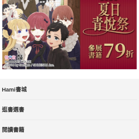
謬誤。在當代，我們應該將之視為完全獨立於宗教的儀式與禮拜
方式之外。我們不應該盲從過去的傳統，而應該認真甄別這是對
是錯。也許，這是關於那些具有相對或是絕對真理的信條貌似合
理的陳述了。
▎關於看待宗教本身
如果人類的愚蠢成分必須要面對謊言的話，如果所謂的真理只是
一顆用迷信包裹的解藥時──那麼我才會原諒後者的行為，因為我
相信，真理會以本身或是自然的方式進入每個人的心靈，最終成
為靈魂的一部分，並且在謬誤變得乾燥或是表皮脫落之後，依然
Hami書城
存在。
逛書選書
本書特色：本書所闡述的內容絕大部分是從愛默生的日記、通
閱讀書籍
信，以及與他同時代的其他人回憶錄中收集所成。全書內容從愛
默生童年時期至康科特生活期間，由於作者為愛默生的學生及好