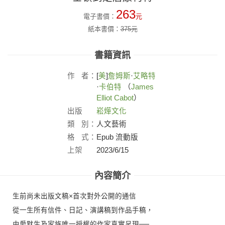
263
電子書價：
元
紙本書價：
375
元
書籍資訊
作
者：
[
美
]
詹姆斯
·
艾略特
·
卡伯特
（
James
Elliot Cabot
）
出版
崧燁文化
社：
類
別：
人文藝術
格
式：
Epub 流動版
上架
2023/6/15
日：
內容簡介
生前尚未出版文稿×首次對外公開的通信
從一生所有信件、日記、演講稿到作品手稿，
由愛默生及家族唯一授權的作家真實呈現──