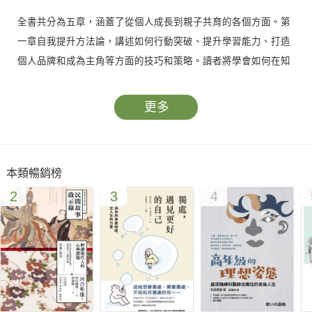
全書共分為五章，涵蓋了從個人成長到親子共育的各個方面。第
一章自我提升方法論，講述如何行動突破、提升學習能力、打造
個人品牌和成為主角等方面的技巧和策略。讀者將學會如何在知
識付費時代提高自己的元能力，並在職場和生活中展現出色的價
值。
更多
第二章工具成就專業，向讀者介紹了上癮模型、心智圖和專業銷
售等專業技能的實踐方法。這些工具不僅有助於提高工作效率，
本類暢銷榜
還能激發個人潛能，助力成就事業。
2
3
4
在第三章打造影響力中，本書提供了藝術演講、高效寫作和賦能
社群等關鍵技巧，幫助讀者在職場上快速成長，擁有強大的影響
力。通過學習這些技能，讀者可以在競爭激烈的社會中脫穎而
出，成為行業佼佼者。