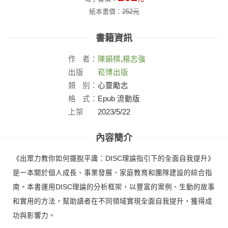
紙本書價：
252
元
書籍資訊
作
者：
陳韻棋
,
楊志強
出版
崧博出版
社：
類
別：
心靈勵志
格
式：
Epub 流動版
上架
2023/5/22
日：
內容簡介
《出眾力教你如何擺脫平庸：DISC理論指引下的全面自我提升》
是一本關於個人成長、事業發展、家庭教育和團隊建設的綜合指
南。本書運用DISC理論的分析框架，以豐富的案例、生動的故事
和實用的方法，幫助讀者在不同領域實現全面自我提升，獲得成
功與影響力。