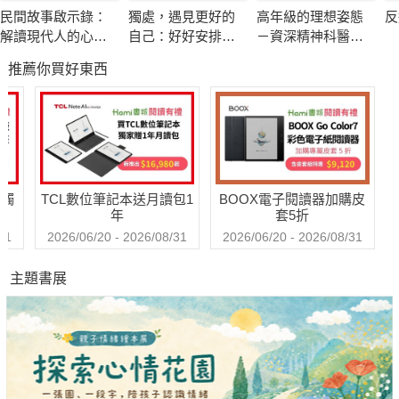
第四章管理者進階之道，闡述了教練管理、人才吸引、人才智
民間故事啟示錄：
獨處，遇見更好的
高年級的理想姿態
反
本、團隊復盤和績效回饋等管理者所需的各種技能。在這一章節
解讀現代人的心理
自己：好好安排你
－資深精神科醫師
中，讀者將學會如何與不同年齡層的員工共舞，成為金牌面試官
課題
的專屬時間，重新
也嚮往的老後人生
推薦你買好東西
設定人生的力量
和敏捷績效的推動者，提高企業效能。
第五章和孩子共同成長，則是一個親子教育的實用指南。在這部
分，讀者將學到如何幫助孩子告別拖拉，因材施教，享受親子遊
戲的美好時光，以及如何為孩子的大學生涯做好準備。這一章節
送觸
TCL數位筆記本送月讀包1
BOOX電子閱讀器加購皮
還強調了作為父母，如何讓自己成為更好的陪伴者，為愛賦能，
年
套5折
陪伴孩子茁壯成長。
31
2026/06/20 - 2026/08/31
2026/06/20 - 2026/08/31
主題書展
《出眾力教你如何擺脫平庸：DISC理論指引下的全面自我提升》
以實用和具體的方法，幫助讀者在不同階段和領域實現全面自我
提升。通過運用DISC理論，讀者可以更好地了解自己和他人，發
掘自身潛能，並在職場和家庭中擁有更大的影響力。此外，本書
還將助力讀者在親子教育方面取得突破，實現和孩子共同成長的