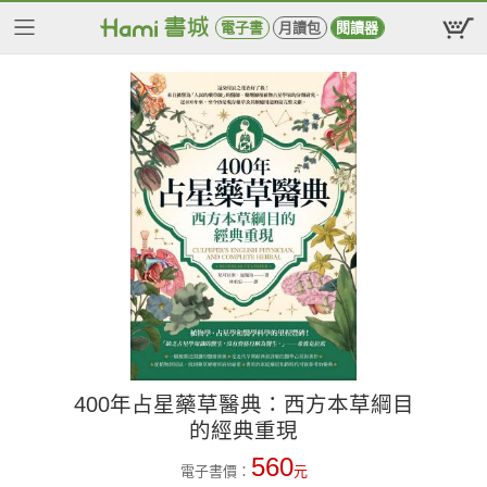
電子書
月讀包
閱讀器
400年占星藥草醫典：西方本草綱目
的經典重現
560
電子書價：
元