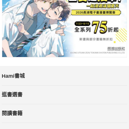
病：如木星的疾病可透過水星的藥草來療治，反之亦然。也可以
透過藥草與行星的同屬性來治癒疾病，就像太陽和月亮透過同屬
性的藥草治療眼睛，土星治療脾臟，木星治療肝臟，火星治療膽
汁疾病等等。
根據占星醫學原理與自然系統配藥規則，形成實用的家庭藥房和
跨時代可資參考的藥典。
受占星藥草學啟發，在每一種植物的介紹中，都有關於哪個行星
管理它的信息、如何用於藥用酊劑，以及如何在花園中識別它們
的各項說明。不僅列出了植物的名稱和描述，重點更在每種植物
Hami書城
的藥用特性，包括它們的芳香、滋補和療治功效。
內容含括有關疾病因果關係、療法和醫學實踐等等，一般大眾都
逛書選書
可作為參考應用，是可傳世的經典著作。
閱讀書籍