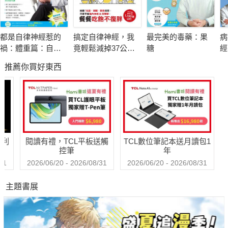
◎就植物學界近代以來的種種科學研究，尼可拉斯．寇佩珀在書
中所展現的技能與學識，及藥草療癒疾病的效能，可獲得無數實
例的證明，並從中感受到資訊和醫療知識的積累。
都是自律神經惹的
搞定自律神經，我
最完美的毒藥：果
病
◎針對300多種單品藥草逐一做了詳細描述，提出可用的建議與
禍：體重篇：自律
竟輕鬆減掉37公
糖
經
警告。儘管因時代的演進，許多藥草的醫學建議必須謹慎對待，
神經專家郭育祥的
斤！推翻168、減
爾
推薦你買好東西
健康瘦身必修學分
醣、斷食迷思，只
吃
但作者迷人的語氣、熱情和對藥草的專業知識仍是吸引人且不可
要平衡腦內神經&荷
更
抗拒的。
爾蒙，餐餐吃飽不
◎其中還包括了關於採集、乾燥、保存和使用藥草的建議。對於
復胖
任何對藥草及其用途感興趣的人來說，不僅是植物學和醫學科學
的里程豐碑，更是一部引人入勝的文獻，值得收藏且必備。
哈利
閱讀有禮，TCL平板送觸
TCL數位筆記本送月讀包1
控筆
年
在星辰運動的交互影響下，判別疾病成因，找出相應的藥草植物
31
2026/06/20 - 2026/08/31
2026/06/20 - 2026/08/31
發揮療癒藥效！
主題書展
在書中，藥草植物被分配到適當的行星醫療作用上。因此可以得
知——
根據疾病與行星特性相抗衡屬性，可透過行星的藥草來對抗疾