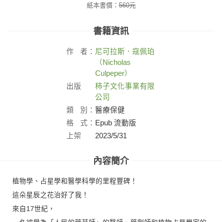
紙本書價：
560
元
書籍資訊
作
者：
尼可拉斯．寇佩珀
（Nicholas
Culpeper）
出版
柿子文化事業有限
社：
公司
類
別：
醫療保健
格
式：
Epub 流動版
上架
2023/5/31
日：
內容簡介
植物學、占星學和醫學科學的里程豐碑！
這朵星辰之花治好了我！
來自17世紀，