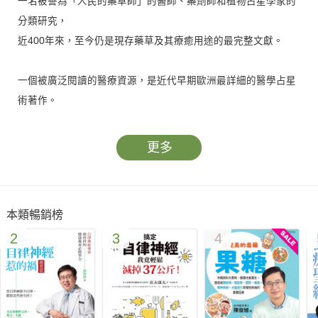
一名被譽為「人民的藥草師」的醫師、藥劑師和植物占星學家的
分類研究，
近400年來，至今仍是現存藥草及其療癒用途的最完整文獻。
一個被廣泛閱讀的醫療資源，是近代早期歐洲最詳細的醫學占星
術著作。
尼可拉斯．寇佩珀是一位為促進人體健康而努力不懈的醫師，他
不僅透過教育宣導，冀求大眾保持健康，讓非專業人士更容易獲
更多
得醫療資訊與服務，而且他對藥草使用的系統化，更成為現代藥
物發展過程中的一個重要關鍵。在當代，深受大眾肯定，被讚譽
為「人民的藥草師」。
本類暢銷榜
寇佩珀是當時最著名的占星植物學家，強調理性而不是傳統的理
2
3
4
念完全反映在書中，條列陳述如何以植物、疾病和行星影響配對
的祕方來對抗疾病。
本書即使是370多年前伊莉莎白一世統治時期首次出版的作品，
但根據近代出版商Forgotten Books對作者原著的考察後發現：