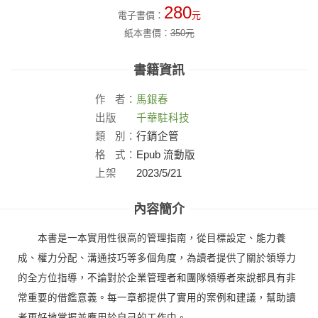
280
電子書價：
元
紙本書價：
350
元
書籍資訊
作
者：
馬銀春
出版
千華駐科技
社：
類
別：
行銷企管
格
式：
Epub 流動版
上架
2023/5/21
日：
內容簡介
本書是一本實用性很高的管理指南，從目標設定、能力養
成、權力分配、溝通技巧等多個角度，為讀者提供了關於領導力
的全方位指導，不論對於企業管理者和團隊領導者來說都具有非
常重要的借鑑意義。每一章都提供了實用的案例和建議，幫助讀
者更好地掌握並應用於自己的工作中。