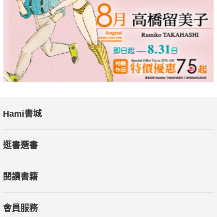
計畫。除了物質激勵，精神激勵同樣重要，應該激發下屬的參與
感，讓員工感受到自己的貢獻和價值。
【領導第七步：企業活力】
熱情是工作的動力，用100％的熱情做1％的事情，才能讓工
作更有效率，首先要做的是「把自己當成老闆」。除了員工的熱
情外，身為老闆更應該表現積極的心態，這樣才能形成榜樣作
用。
Hami書城
逛書選書
閱讀書籍
會員服務