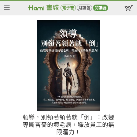
電子書
月讀包
閱讀器
領導，別領著領著就「倒」：改變
專斷吝嗇的壞毛病，釋放員工的無
限潛力！