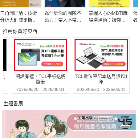
一份任務需要有良好的執行力才能順利完成，而良好的執行
三角洲理論：技術
為什麼你的團隊不
掌握人心的MBTI職
渴
力又需要隊員的服從、挑戰精神和靈活變通。領導者應該讓下屬
分析大師威爾斯．
給力：帶人不帶
場溝通術：讓你開
者
知道任務的重要性，並且鼓勵他們主動思考解決方案。
威爾德的顛峰之作
心，憑什麼衝業績
口說對話、提案一
《
推薦你買好東西
次過、贏得好人緣
金
的16型人職場指南
【領導第五步：有效溝通】
溝通是團隊合作的基礎，也是領導者管理能力的重要展現。
本書詳細介紹了如何與不同層級的人進行溝通，以及如何處理員
工之間的紛爭。
哈利
閱讀有禮，TCL平板送觸
TCL數位筆記本送月讀包1
控筆
年
【領導第六步：團隊合作】
31
2026/06/20 - 2026/08/31
2026/06/20 - 2026/08/31
團隊中的每個成員都應該發揮自己的長處，互相配合完成任
主題書展
務，讓整個團隊變得更加高效和凝聚力更強。領導者應該善於凝
聚人心，讓每個人都能感受到團隊的榮譽感和責任感。
【領導第六步：激勵員工】
老闆要與下屬共用勞動果實，讚美下屬，並建立有效的獎金