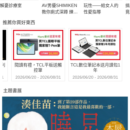
實踐。最後，在幸福分娩即將到來之際，本書提供了豐富的準備
解憂診療室
AV男優SHIMIKEN
玩性――給女人的
搞
資料和建議，從而讓母親在分娩過程中更加放心和安心。
教你廁式深蹲 練爆
性愛指導
竟
綜合來看，《胎教秘笈：如何讓寶寶健康聰明地成長》是一本非
性福男子肌力
斤
推薦你買好東西
醣
常實用的指南書籍，它不僅提供了豐富的知識和資訊，還能夠引
要
導讀者進行實際的胎教活動。通過閱讀本書，您可以更好地了解
爾
孕期的重點注意事項和應該採取的行動，從而確保母親和胎兒的
復
健康和安全，並為未來的幸福生活打下良好的基礎
哈利
閱讀有禮，TCL平板送觸
TCL數位筆記本送月讀包1
控筆
年
31
2026/06/20 - 2026/08/31
2026/06/20 - 2026/08/31
主題書展