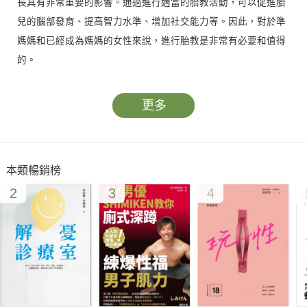
長具有非常重要的影響。通過進行適當的胎教活動，可以促進胎
兒的腦部發育、提高智力水準、增加社交能力等。因此，對於準
媽媽和已經成為媽媽的女性來說，進行胎教是非常有必要和值得
的。
《胎教秘笈：如何讓寶寶健康聰明地成長》是一本關於孕期胎教
的指南書籍，書中詳細介紹了如何透過各種方法和技巧來促進胎
更多
兒的健康聰明成長。
第一章到第三章分別介紹了孕早期、孕中期和孕晚期的重點注意
事項和應該採取的行動。在孕早期，母親要有良好的飲食習慣並
本類暢銷榜
且避免接觸有害物質，同時還可以透過漫畫書籍等方式提高自己
2
3
4
對母嬰護理的認知。在孕中期，母親需要保持適當的運動量和睡
眠時間，以及更多地參與社交活動和交流，從而增加胎兒的社交
能力和溝通技巧。在孕晚期，母親需要學會掌握自己的情緒和放
鬆身心，同時也需要更加關注分娩的準備工作。
此外，本書中還介紹了一系列胎教方法，包括語言教育、音樂胎
教和觸覺刺激等，讓讀者可以根據自己的情況和喜好進行選擇和