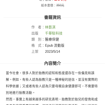
紙本書價：
350
元
書籍資訊
作
者：
林藝淇
出版
千華駐科技
社：
類
別：
醫療保健
格
式：
Epub 流動版
上架
2023/5/14
日：
內容簡介
當今社會，很多人對於胎教的認知和態度還存在一些偏見和誤
解。例如，有些人認為胎教只是一種神秘的迷信，並沒有實際的
科學依據；又或者有些人認為只要母親自身健康即可，不需要特
別地進行胎教活動。
然而，事實上有越來越多的研究表明，胎教對於胎兒的發育和成