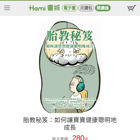
電子書
月讀包
閱讀器
胎教秘笈：如何讓寶寶健康聰明地
成長
280
電子書價：
元