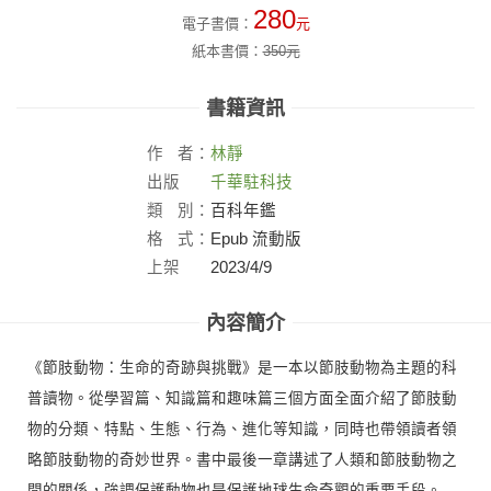
280
電子書價：
元
紙本書價：
350
元
書籍資訊
作
者：
林靜
出版
千華駐科技
社：
類
別：
百科年鑑
格
式：
Epub 流動版
上架
2023/4/9
日：
內容簡介
《節肢動物：生命的奇跡與挑戰》是一本以節肢動物為主題的科
普讀物。從學習篇、知識篇和趣味篇三個方面全面介紹了節肢動
物的分類、特點、生態、行為、進化等知識，同時也帶領讀者領
略節肢動物的奇妙世界。書中最後一章講述了人類和節肢動物之
間的關係，強調保護動物也是保護地球生命奇觀的重要手段。