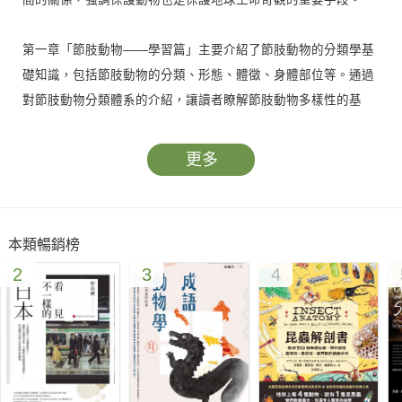
第一章「節肢動物——學習篇」主要介紹了節肢動物的分類學基
礎知識，包括節肢動物的分類、形態、體徵、身體部位等。通過
對節肢動物分類體系的介紹，讓讀者瞭解節肢動物多樣性的基
礎。
更多
第二章「節肢動物——知識篇」介紹了節肢動物的特點和生態，
包括節肢動物的體型、體色、進化歷史、生長發育過程等，並深
入探討節肢動物的生活習性、棲息地和食性等。
本類暢銷榜
2
3
4
第三章「節肢動物——趣味篇」通過豐富的圖片和生動的敘述，
介紹了一些奇妙的節肢動物，例如美麗的蝴蝶、神秘的螳螂和獨
特的蜘蛛等。透過這些生動的節肢動物形象，讓讀者更好地瞭解
它們的生活方式和特點。
第四章「保護動物就是保護人類自己——人類和節肢動物」強調