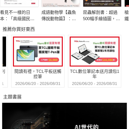
了人類和節肢動物之間的重要聯繫。本章通過介紹節肢動物對人
看見不一樣的日
成語動物學【蟲魚
昆蟲解剖書：超過
槍
類生活的貢獻和節肢動物所面臨的生存挑戰，引發了讀者對於保
本：「高級國民」
傳說動物篇】：閱
500幅手繪插圖，帶
鐵
護地球生命多樣性的關注和思考。
引發階級對立，獲
讀成語背後的故事
你探索最漂亮、最
運
推薦你買好東西
勝之道講求美學，
奇怪、最有趣的蟲
念
不讓座是怕被嗆聲
蟲世界
本書向讀者展現了節肢動物的多樣性和奇妙之處，讓讀者對這個
或婉拒……野島剛
生物群體有更深入的認識和瞭解。
的46種文化思索與
社會觀察
本書不僅適合對生命科學感興趣的讀者閱讀，也適合希望瞭解自
然環境和生態保育的人們閱讀。透過本書的閱讀，讀者可以更好
哈利
閱讀有禮，TCL平板送觸
TCL數位筆記本送月讀包1
地認識節肢動物，也可以獲得對自然環境保護的更深入的認識和
控筆
年
思考。
31
2026/06/20 - 2026/08/31
2026/06/20 - 2026/08/31
主題書展