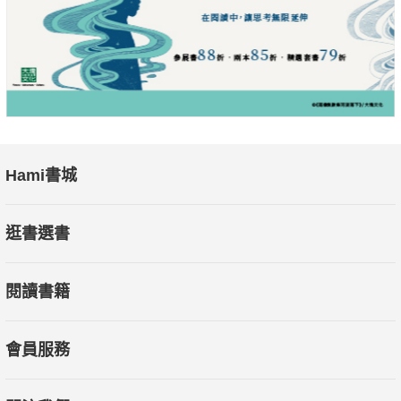
★★學一次，能用一輩子的單字記憶法！
這一回英文字神不光是帶你從學習中脫困，還要讓你脫胎換
骨！！
▎三大單字記憶法突破創新再升級，玩轉單字、光速記憶
輔以簡單易懂的語言學、構詞學知識和例子加以解釋，讓你將字
Hami書城
根首尾、格林法則和原始印歐語的學習融會貫通，快速的拆解單
字、玩記單字；同時讓你可以自行創建屬於自己的單字庫，更能
逛書選書
發展出屬於自己學單字的邏輯與概念。看完這本書，即有能力可
以做到：看到「每個生字都迎刃而解」，「每次遇到生字都可以
閱讀書籍
記得比以前還快」。
•字根首尾
會員服務
字根首尾一定可以在你學習單字時助你一臂之力，讓你輕鬆學習
生字，減輕記憶負擔。但本書不