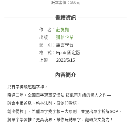
紙本書價：
380
元
書籍資訊
作
者：
莊詠翔
出版
凱信企業
社：
類
別：
語言學習
格
式：
Epub 固定版
上架
2023/5/15
日：
內容簡介
只有字神能超越字神，
睽違三年，全國單字冠軍記憶法 技能再升級的驚人之作—
融會字根首尾、格林法則、原始印歐語，
創出從拉丁、希臘單字找字根三大原則，並提出單字拆解SOP，
將單字學習推至更高境界，帶你玩轉單字，翻轉英文能力！