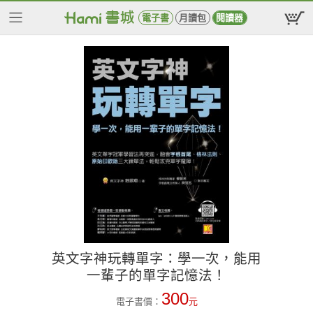
電子書
月讀包
閱讀器
英文字神玩轉單字：學一次，能用
一輩子的單字記憶法！
300
電子書價：
元