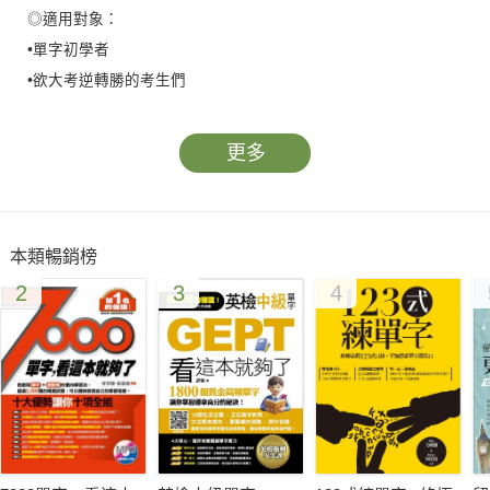
◎適用對象：
•單字初學者
•欲大考逆轉勝的考生們
•從單字學習中脫困者
•想徹底把英文打好基礎者
更多
•能真正理解單字、記憶單字者
★排行榜百大暢銷書作者—單字冠軍莊詠翔最新力作
本類暢銷榜
★FB、IG粉絲頁，LINE社群、Podcast超高人氣學習法
2
3
4
★以大學生之姿，擔任國高中學校講師
★獲青春博客來OKAPI〔學習力倍增〕單元人物專訪
在高二、十七那一年，莊詠翔擊敗一百多位名校高手，拿到「全
國高中生單字比賽冠軍」，被同學和媒體記者譽為「學霸」和
「字神」之後，他以十九歲的英雄出少年之姿，出版了一本《全
國高中生英文單字比賽冠軍的私密筆記：英文字神教你三大記憶