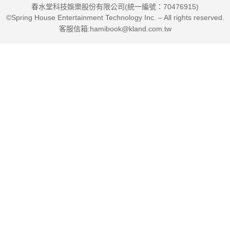
春水堂科技娛樂股份有限公司(統一編號：70476915)
始印歐語而特別，因為本書將單
©Spring House Entertainment Technology Inc. – All rights reserved.
個原始印歐語字根延伸出多個英文字根，再從這些字根延伸出同
客服信箱:hamibook@kland.com.tw
源且有相同核心語意的單字。
▎勤寫筆記＋大量練習題，讀寫並用，記憶更深刻
使用本書的一大原則：不要只是「讀」這本書，而是要邊讀邊作
筆記，加強效果。另外，本書特別搭配充份的練習題，讓讀者可
以快速了解並熟悉概念，也更能靈活運用這些知能來學習單字。
▎圖像輔助＋心智圖架構，字源工坊快速擴增單字量
字源工坊章節，除了能有效幫助擴增單字量，也能助其了解用原
始印歐語學習單字的架構與概念；透過圖像與心智圖的設計，讀
者學習能更有系統及加深印象。另外，藉由字源解析，可以印證
印歐語在學習單字上的重要影響及其加強記憶的邏輯性。
▎引導善用各種工具利器，學習如虎添翼，事半功倍