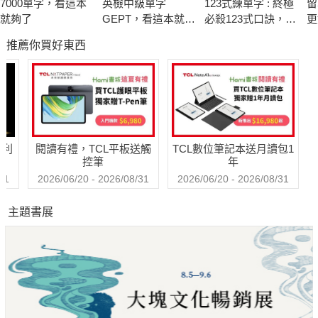
7000單字，看這本
英檢中級單字
123式練單字 : 終極
留
法，帶你從學習中脫困，大考逆轉勝》，無私分享單字學習祕
就夠了
GEPT，看這本就夠
必殺123式口訣，不
更
技，迴響甚大，榮登當時年度百大暢銷書。
了
加思索單字溜出口
學
推薦你買好東西
問
近三年來，字神莊詠翔不斷的學習，超越自我、突飛猛進，
以更成熟、創新、別開生面的新作，重啟單字學習新扉頁—
創出從拉丁、希臘單字找字根的三大原則，
並提出單字拆解SOP，最終以印歐語詞根和心智圖來延伸單字；
哈利
閱讀有禮，TCL平板送觸
TCL數位筆記本送月讀包1
更提出加強版的格林法則轉音六大模式及印歐語詞根音變原則，
控筆
年
實為國內獨特、罕見的單字學習法，
31
2026/06/20 - 2026/08/31
2026/06/20 - 2026/08/31
不僅在各學習平台有眾多成功學習者見證，
主題書展
更令專業的英語教學師長們眼睛為之一亮！
沒有慧根，也要會跟！
單字記憶不再是一座跨不過去的高牆～～
現在就跟著字神Step by step，玩轉單字，突破記憶盲點，
你也能脫胎換骨，成為下一個成功的單字學習者。