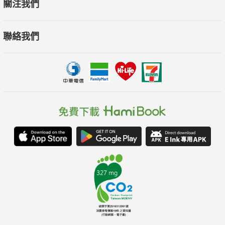
關注我們
同於坊間字根首尾書，只幫你拆解重要單字。本書有個核心理
念：字神手把手教你如何拆解，讓
聯絡我們
你掌握拆解單字的訣竅。
•格林法則
本書以雅各布‧格林所發現的格林法則，及莫建清教授與楊智民
老師兩人提出的轉音模式為基
礎，幫讀者打造「終極轉音六大模式」，來更靈活地學習字根首
尾與單字。亦即：透過「轉音將
簡單字轉成困難字根或單字，並透過簡單的單字來記憶複雜的字
根或單字」。
•原始印歐語
原始印歐語可說是字根首尾和格林法則之間的橋樑，它會讓你更
了解單字（字根）核心語意的意
義與作用，也會讓你更了解單字的構造與組成。這本書也因為原