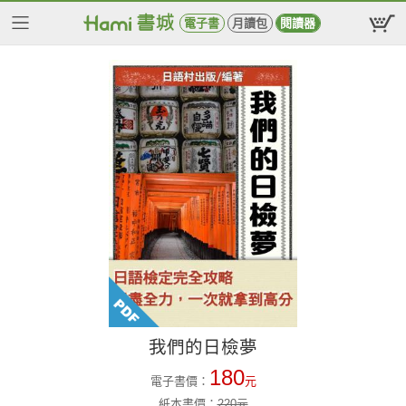
電子書
月讀包
閱讀器
我們的日檢夢
180
電子書價：
元
紙本書價：
220
元