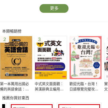
更多
本類暢銷榜
2
3
4
第一本萬用出國必
中式英文面面觀：
歡迎光臨，台灣！
實
備的英語會話：重
英漢辭典主編用近
日語導覽完璧攻略
文
點單字例句╳常用
1000則例句， 教你
［暢銷新版］（附
融
推薦你買好東西
文法句型╳情境會
全面破解中式英文
QR Code 線上音
正
話
的謬誤
檔）
文