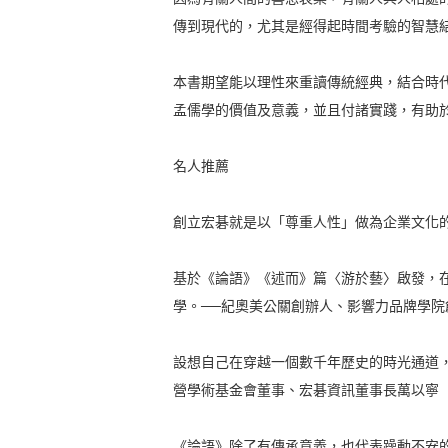
傳到現代的，尤其是經得起時間考驗的智慧
本書期望能以理性來重讀傳統經典，結合時
孟儒學的價值及意義，並且付諸實踐，有助
名人推薦
創立宏碁就是以「尊重人性」做為企業文化
基於《論語》《述而》篇〈游於藝〉啟發，
學。──紀奧美公關創辦人、影響力品牌學院
設想自己在穿越一個數千年歷史的時光通道
營學術基金會董事、宏碁資訊董事長萬以寧
《論語》除了有傳承意義，也代表躁動不安