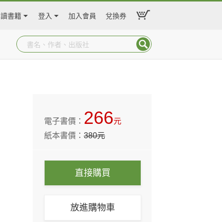
閱讀書籍
登入
加入會員
兌換券
266
電子書價：
元
紙本書價：
380
元
直接購買
放進購物車