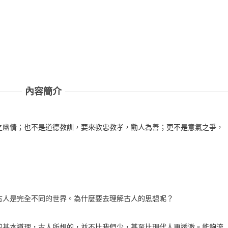
內容簡介
之幽情；也不是道德教訓，要來教忠教孝，勸人為善；更不是意氣之爭，
古人是完全不同的世界。為什麼要去理解古人的思想呢？
的基本道理，古人所想的，並不比我們少，甚至比現代人更透澈。能夠流