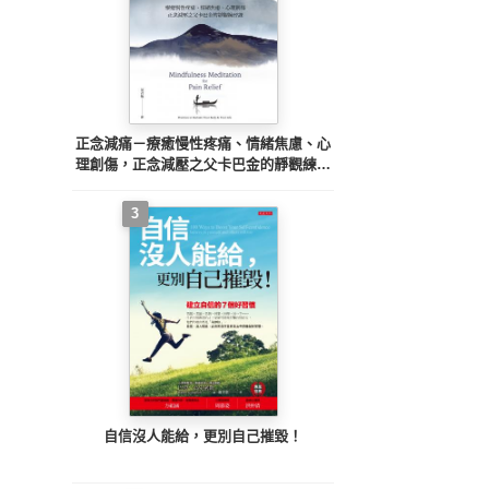
正念減痛－療癒慢性疼痛、情緒焦慮、心
理創傷，正念減壓之父卡巴金的靜觀練習
課
3
自信沒人能給，更別自己摧毀！