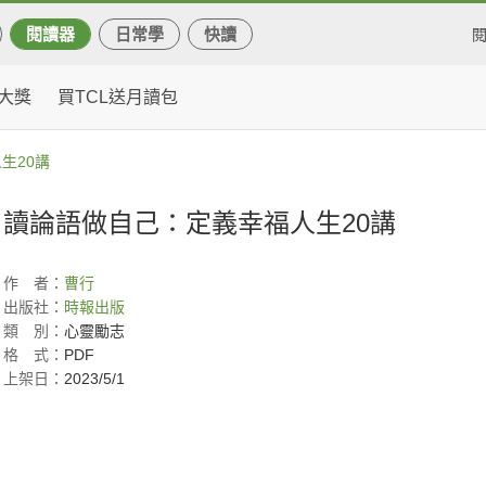
閱讀器
日常學
快讀
大獎
買TCL送月讀包
生20講
讀論語做自己：定義幸福人生20講
作
者：
曹行
出版社：
時報出版
類
別：
心靈勵志
格
式：
PDF
上架日：
2023/5/1