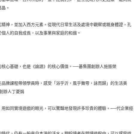
結晶。
代精神，並加入西方元素。從現代日常生活及處境中觀察或親身體證，孔
於個人的自我成長，以及事業與家庭的和諧。
的核心基礎，也是《論語》的核心價值。──碁集團創辦人施振榮
在品牌課程帶領學員時，感受「浴乎沂，風乎舞雩，詠而歸」的生活美
創辦人丁菱娟
，用如同實境遊戲的眼光，可以驚豔地發現許多珍貴的體驗。──代企業經
的時代，仍有一股來自本源的活水。期盼讀者在閱讀過程中，可以感受找