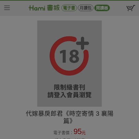
電子書
月讀包
閱讀器
代嫁暴戾郎君《時空寄情 3 襄陽
篇》
95
電子書價：
元