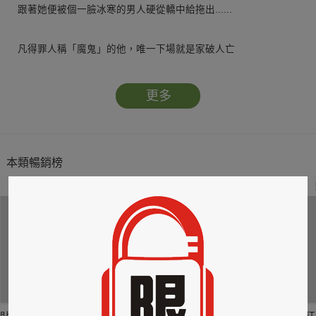
跟著她便被個一臉冰寒的男人硬從轎中給拖出......
凡得罪人稱「魔鬼」的他，唯一下場就是家破人亡
有仇必報、有敵必除、有恨必消更是奉行不悖的圭臬。
路見提親的新郎倌一臉幸福洋溢，他瞧得就礙眼
更多
強行逼婚拆散姻緣，他樂於陷別人於愁雲慘霧中。
但這女人是怎麼回事？面無懼色還當面駁斥他
該說她是夠勇敢還是太無知？一旦入了他的門
本類暢銷榜
可好比進了「鬼門關」，是有進無出......
2
3
4