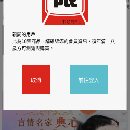
貼身剪裁II：如癮
貼心情婦～魅惑之
情竊竹心～魅惑之
狂
六
四
情
推薦你買好東西
親愛的用戶
此為18禁商品，請確認您的會員資訊，須年滿十八
歲方可瀏覽與購買。
哈利
閱讀有禮，TCL平板送觸
TCL數位筆記本送月讀包1
控筆
年
31
2026/06/20 - 2026/08/31
2026/06/20 - 2026/08/31
取消
前往登入
主題書展