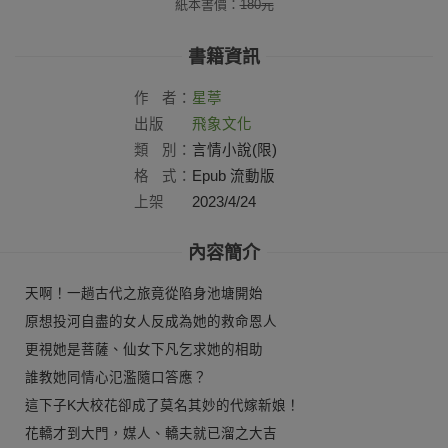
紙本書價：
180
元
書籍資訊
作
者：
星葶
出版
飛象文化
社：
類
別：
言情小說(限)
格
式：
Epub 流動版
上架
2023/4/24
日：
內容簡介
天啊！一趟古代之旅竟從陷身池塘開始
原想投河自盡的女人反成為她的救命恩人
更視她是菩薩、仙女下凡乞求她的相助
誰教她同情心氾濫隨口答應？
這下子K大校花卻成了莫名其妙的代嫁新娘！
花轎才到大門，媒人、轎夫就已溜之大吉