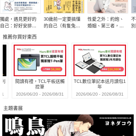
◎自我推銷力
學習如何去找工作，如何把握機會表現自己，包括自傳、履歷資
獨處，遇見更好的
30歲前一定要搞懂
性愛之外：約炮、
不
料及面試前後的準備，最後受到雇主賞識而拿到offer。
自己：好好安排你
的自己（有隻兔子
婚姻、第三者，打
別
◎環境適應力
的專屬時間，重新
封面版）
破傳統思考的禁忌
限
推薦你買好東西
設定人生的力量
相談
踏入職場後，就是進到一個新環境，如何在新環境中求生存、保
持愉快的心境，以及如何擴展自己的生涯事業，使生命更加充實
等等，是一門重要的課題。
▎四個心理學定律，一秒窺破你的內在活動！
哈利
閱讀有禮，TCL平板送觸
TCL數位筆記本送月讀包1
◎因果定律
控筆
年
生活中所有的行為或事件，都有一個預先的原因。這也就是這個
31
2026/06/20 - 2026/08/31
2026/06/20 - 2026/08/31
世界上每一件事情發生的理由。正如物理學上，每一個作用力都
主題書展
存在著與之相等的反作用力。
◎控制定律
只要決定接受責任，就能進行控制。人的思考機器如果出了毛
病，生活的方向盤失去了控制，便會帶來無窮的煩惱甚至不幸。