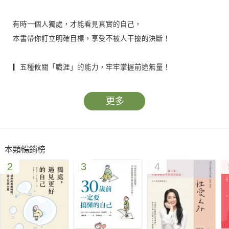
有時一個人獨處，才能看見真實的自己，
本書帶你訂立明確目標，享受不被人干擾的決斷！
▎五種攸關「職涯」的能力，牢牢掌握前途無量！
◎有效決定力
「決定」可以在我們的要求、情況和所處的世界之間搭建一座
更多
橋。如果不曾發展出有效決定的能力，便會有一種無力感、無用
感及迷失方向感。
◎自我評估力
本類暢銷榜
包括自己的能力、價值觀、好惡、個性、生理特徵、期望等等，
2
3
4
作為生涯規畫的起點，也是達成目標的本錢。
◎資料統合力
評估各種生涯、職業的資料，尤其是要收集、分析適合你期望及
生活形態的職業資料，並結合主觀條件及客觀的資料，以形成個
人最滿意的生涯抉擇。