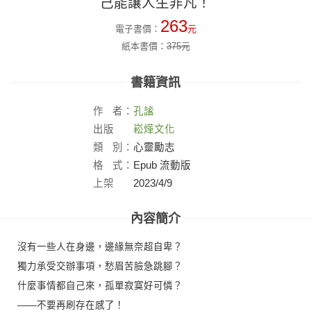
己能讓人生非凡！
263
電子書價：
元
紙本書價：
375
元
書籍資訊
作
者：
孔謐
出版
崧燁文化
社：
類
別：
心靈勵志
格
式：
Epub 流動版
上架
2023/4/9
日：
內容簡介
沒有一些人在身邊，邊緣無奈超自卑？
獨力承受交辦事項，愁眉苦臉急跳腳？
什麼事情都自己來，孤單寂寞好可憐？
——不要再刷存在感了！