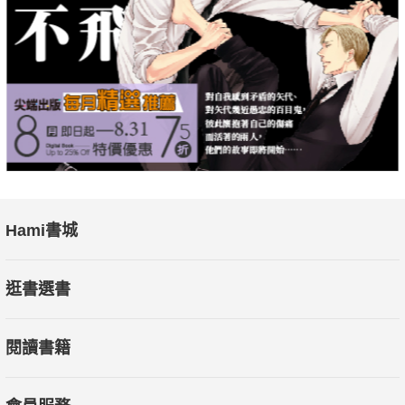
只有用正面的思想充實大腦，為了達到目標盡心盡力，才能有良
好的自我感覺。
◎信念定律
一個人一旦接受了某種信念，這種信念就會變成他的現實。一個
人是他的全部信念運作的直接結果，這些信念可以為一個人創造
出一個合乎邏輯的或者充滿偏見的現實世界。一個人只能讓各種
資訊與自己內心最深層的信念保持一致，而不管這些信念是否與
真正的現實一致。
◎專心定律
Hami書城
不管做什麼事情，你第一次就對它專心致志，長此以往，它就會
常駐在你的經驗記憶裡，你可以控制自己專心做任何一件事，並
逛書選書
用專心於成功的結果來發展一種成功意識。
閱讀書籍
〔本書特色〕
本書一共分為十三個步驟，包括認識自我、改善人際關係、發展
個人興趣、情緒管理等主題，幫助讀者建立正向心態、發掘內在