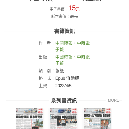
15
電子書價：
元
紙本書價：
20
元
書籍資訊
作
者：
中國時報
、
中時電
子報
出版
中國時報、中時電
社：
子報
類
別：
報紙
格
式：
Epub 流動版
上架
2023/4/5
日：
系列書資訊
MORE