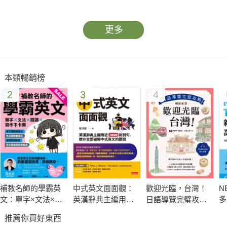
更多
本類暢銷榜
2
3
4
補教名師的學霸英
中式英文面面觀：
歡迎光臨，台灣！
N
文：單字×文法×閱
英漢辭典主編用近
日語導覽完璧攻略
多
讀×寫作不卡關
1000則例句， 教你
［暢銷新版］（附
字
推薦你買好東西
全面破解中式英文
QR Code 線上音
線