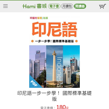
電子書
月讀包
閱讀器
印尼語一步一步學！ 國際標準基礎
版
180
電子書價：
元