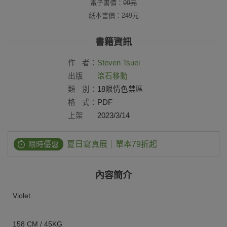
電子書價：
99
元
紙本書價：
249
元
書籍資訊
作
者：
Steven Tsuei
出版
滾石移動
社：
類
別：
18限情色禁區
格
式：
PDF
上架
2023/3/14
日：
限時優惠
夏日寫真展｜單本79折起
內容簡介
Violet
158 CM / 45KG