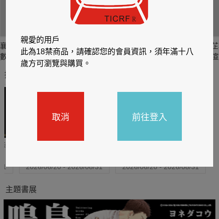
親愛的用戶
襄水II-林襄MIZUKI
Super Lisa 林莎 珍
心懸子玄 陳子玄數
芷
此為18禁商品，請確認您的會員資訊，須年滿十八
數位寫真集
愛收藏版數位寫真
位寫真
渲
歲方可瀏覽與購買。
推薦你買好東西
取消
前往登入
哈利
閱讀有禮，TCL平板送觸
TCL數位筆記本送月讀包1
控筆
年
31
2026/06/20 - 2026/08/31
2026/06/20 - 2026/08/31
主題書展