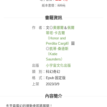
紙本書價：
320
元
書籍資訊
作
者：
文◎
奧娜爾
＆
佩爾
蒂塔
·
卡吉爾
（Honor and
Perdita Cargill）
圖
◎
凱蒂
·
桑德斯
（Katie
Saunders）
出版
小宇宙文化出版
社：
類
別：
科幻奇幻
格
式：
Epub 固定版
上架
2023/3/9
日：
內容簡介
冬至最魔幻的運動會即將展開！