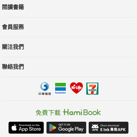
閱讀書籍
李貞慧｜繪本暨青少年文學閱讀推廣人
陳欣希｜臺灣讀寫教學研究學會理事長
賴玉敏｜教育部閱讀磐石推手
會員服務
（依姓名筆畫排序）
關注我們
各界盛讚
聯絡我們
★「妙趣橫生！」iPaper
★「充滿喜劇色彩的魔法鍋，材料包括令人感動的時刻和溫
馨的魔法，令人神魂顛倒，欲罷不能。《蘭開夏晚報》
★「一場神奇的冒險，本書將觸動你的心，它的幽默直搔進
你的骨頭深處，我超愛它。」梅茲‧艾文斯（Maz Evans），
《誰把神放出來》（Who Let The Gods Out）作者