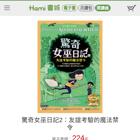
電子書
月讀包
閱讀器
驚奇女巫日記2：友誼考驗的魔法禁
令
224
電子書價：
元