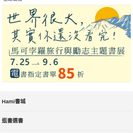
本書特色
1.以日記體書寫，建構一所令人著迷的魔法學校，讓孩子保
持閱讀的好奇和快樂。
2.幽默機智的文字，全面提升孩子的閱讀素養、想像力、創
造力！
3.豐富詼諧的插畫，為故事畫龍點睛，幫助讀者理解文意、
增加閱讀樂趣！
4.主角不畏陌生環境的恐懼，秉持信念與勇氣，越挫越勇，
樂觀面對挑戰，感動深植人心！
5.牛津大學文學高材生撰寫，融入英國經典童話元素＋荒誕
風趣的校園喜劇，精準描述青少年孩子的心理與人際關係。
Hami書城
國內推薦
逛書選書
★驚嘆推薦