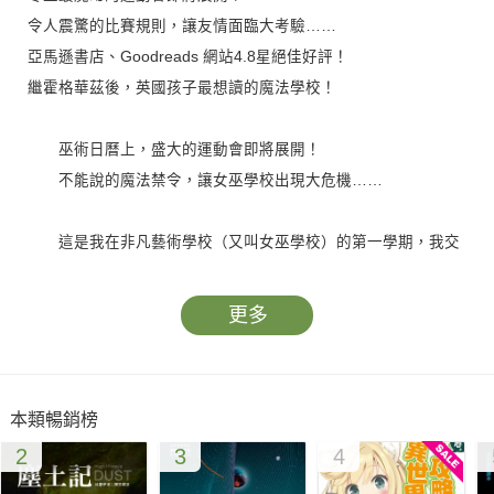
令人震驚的比賽規則，讓友情面臨大考驗……
亞馬遜書店、Goodreads 網站4.8星絕佳好評！
繼霍格華茲後，英國孩子最想讀的魔法學校！
巫術日曆上，盛大的運動會即將展開！
不能說的魔法禁令，讓女巫學校出現大危機……
這是我在非凡藝術學校（又叫女巫學校）的第一學期，我交
到了很多新朋友、成功調製出魔藥，還精通青蛙飄浮術！
更多
冬至即將來臨，這是一年當中最長也最「女巫」的夜晚。但
在那之前我們還有一場硬仗要打——巫術日曆上最盛大也最「運
動」的競賽！我迫不及待要在掃帚上使出飛貓轉彎絕技……可
本類暢銷榜
是，校長卻宣布令人震驚的「魔法禁令」！還要和鎮上另一所普
2
3
4
通學院的學生，來場「公平」的競賽？！