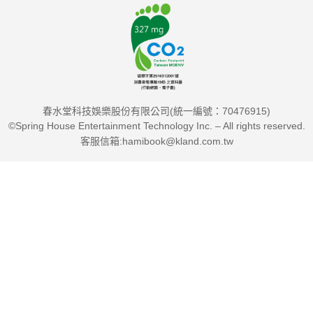
★「全新的『淘氣小女巫』！充滿魅力和笑聲，孩子們會愛
死它。」艾碧‧艾芬史東（Abi Elphinstone），《叢林探險》
（JungleDrop）作者
★「一個精彩、搞笑的故事！」愛瑪‧卡蘿（Emma
春水堂科技娛樂股份有限公司(統一編號：70476915)
Carroll），《來自燈塔的信》（Letters From The Lighthouse）
©Spring House Entertainment Technology Inc. – All rights reserved.
作者
客服信箱:hamibook@kland.com.tw
★「我超超超愛這本書！從頭笑到尾！」珍妮佛‧克里克
（Jennifer Killick），《火口湖》（Crater Lake）作者
★「超級有活力、有趣，充滿魔力和想像力。」安迪‧薛佛
（Andy Shepherd），《養龍的男孩》（The Boy Who Grew
Dragons）作者
★「充滿魔力和天才的想像力。」瑞秋‧莫里索（Rachel