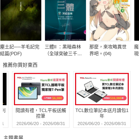
真是萬萬沒想到，我會和最好的朋友，成為競爭對手……怎
麼辦？到底是「贏」重要，還是「友情」重要呢？
我，碧‧布萊克，下半學期將達成以下目標：
★ 吃很多冬至巧克力樹幹蛋糕
塵土記──羊毛記完
三體II ：黑暗森林
那麼，來攻略異世
魔
★ 照顧一顆神祕的蛋，讓「她」溫暖又快樂
結篇(PDF)
（全球突破三千萬
界吧。(04)
現
★ 學會整首133節的《冬至大頌》
冊燙銀簽名版）
推薦你買好東西
★ 抽空陪我最要好的「非女巫」朋友艾希
★ 贏得運動會大賽（不作弊！）
★ 繼續不洩漏魔法的祕密
本集金句：
哈利
閱讀有禮，TCL平板送觸
TCL數位筆記本送月讀包1
「條條大路通羅馬，種種方法上月亮。」
控筆
年
～每個人都擁有獨一無二的才能，不需要施魔法也能與眾不
31
2026/06/20 - 2026/08/31
2026/06/20 - 2026/08/31
同！
主題書展