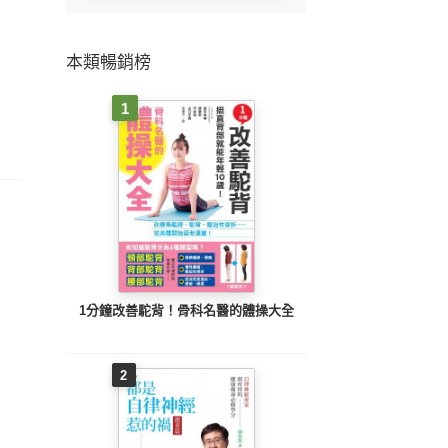
本類暢銷榜
1
1分鐘改善駝背！骨科名醫的體操大全
2