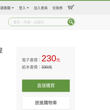
閱讀書籍
登入
加入會員
兌換券
提
230
電子書價：
元
紙本書價：
330
元
直接購買
放進購物車