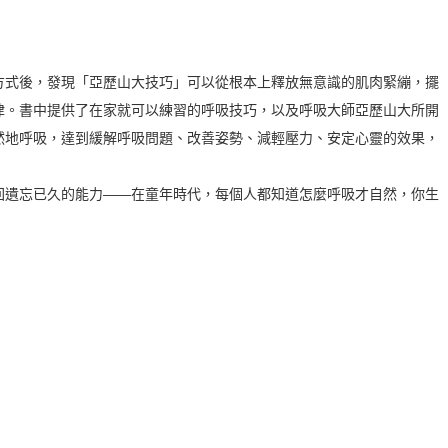
方式後，發現「亞歷山大技巧」可以從根本上釋放無意識的肌肉緊繃，擺
律。書中提供了在家就可以練習的呼吸技巧，以及呼吸大師亞歷山大所開
然地呼吸，達到緩解呼吸問題、改善姿勢、減輕壓力、安定心靈的效果，
回遺忘已久的能力——在童年時代，每個人都知道怎麼呼吸才自然，你生