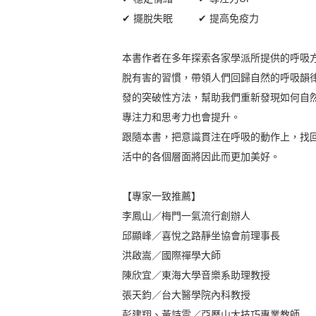
✔ 擺脫失眠 ✔ 提高免疫力
本書作者在多年探索各家學派所提供的呼吸
脫有害的習慣，帶領人們回歸自然的呼吸韻
發的突破性方法，幫助我們重新發現如何自
專注力和思考力也會提升。
跟隨本書，把意識貫注在呼吸的動作上，找
活中的各個層面將因此而更加美好。
【專家一致推薦】
李鳳山／梅門一氣流行創辦人
邱顯峰／喜悅之路靜坐協會前理事長
洪啟嵩／國際禪學大師
陳欣宜／東海大學音樂系助理教授
張天鈞／台大醫學院內科教授
彭建翔、黃詩雲／亞歷山大技巧專業教師