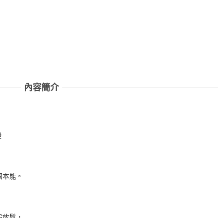
內容簡介
變
，
個本能。
般放鬆，