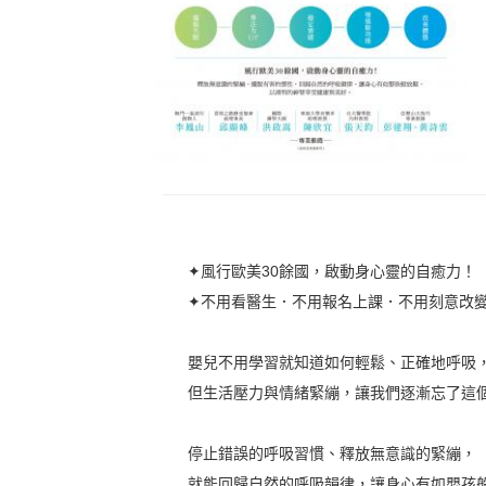
✦風行歐美30餘國，啟動身心靈的自癒力！
✦不用看醫生．不用報名上課．不用刻意改
嬰兒不用學習就知道如何輕鬆、正確地呼吸
但生活壓力與情緒緊繃，讓我們逐漸忘了這
停止錯誤的呼吸習慣、釋放無意識的緊繃，
就能回歸自然的呼吸韻律，讓身心有如嬰孩