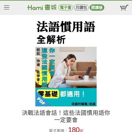
電子書
月讀包
閱讀器
決戰法語會話！這些法國慣用語你
一定要會
180
電子書價：
元