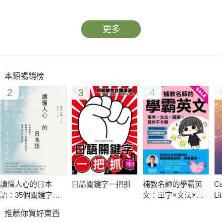
更多
本類暢銷榜
2
3
4
讀懂人心的日本
日語關鍵字一把抓
補教名師的學霸英
Ca
語：35個關鍵字解
文：單字×文法×閱
Li
析日本文化的曖昧
讀×寫作不卡關
推薦你買好東西
與感性，通透話語