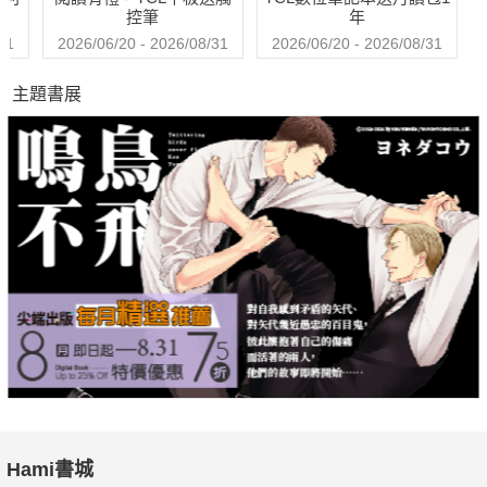
前，不妨先試著了解睡眠吧！希望在看完這期《科學月刊》後，
控筆
年
平時有睡眠問題的讀者能從中找出自身的睡眠癥結；沒有睡眠方
31
2026/06/20 - 2026/08/31
2026/06/20 - 2026/08/31
面困擾的讀者，也能更加認識睡眠，體認睡眠對人體的重要性，
主題書展
讓自己的睡眠品質更上一層樓。
時序又悄悄來到一年之末，對《科學月刊》熟悉的夥伴應該不難
猜到這個月的封面故事。每年12月，我們會帶領讀者認識今
（2022）年的諾貝爾獎得主，除了分享獲獎的理由外，也進一步
追蹤、解析他們研究成果和此領域當前的最新發展。不過，在翻
開這期封面故事之前，想先跟讀者聊聊今年的諾貝爾和平獎。
今年2月，俄羅斯總統普丁派遣俄軍入侵烏克蘭領土，爆發歐洲
自第二次世界大戰以來最大規模的軍事衝突。直到今日，持續近
九個月的戰事代價是數十萬人次的傷亡，即使在戰火下倖存，多
數家園敗破的烏克蘭人也流離失所，引發難民危機。雙方你來我
往的軍火攻擊和空襲，更使戰爭的緊張局勢持續升高。
Hami書城