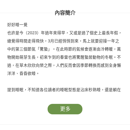
什麼動物都要養？
不只是生育
「後來」的我們
堰塞湖
內容簡介
好好睡一覺
也許是今（2023）年過年來得早，又或是過了個史上最長年假，
總覺得時間走得飛快，3月已經悄悄到來，馬上就要迎接一年之
中的第三個節氣「驚蟄」。在此時節的氣候會逐漸由冷轉暖，萬
物開始萌芽生長，初來乍到的春雷也將驚醒蟄居動物的冬眠。不
過，在草木欣欣向榮之際，人們反而會因季節轉換而感到全身懶
洋洋、昏昏欲睡。
提到睡眠，不知道各位讀者的睡眠型態是沾床秒熟睡，還是躺在
床上翻來覆去，眼睛仍瞪得老大、毫無睡意呢？現代人由於生活
忙碌，導致日常作息紊亂，或因為工作、玩樂而犧牲了睡眠時
更多
間。久而久之可能造成健康狀況下滑，甚至影響工作上的表現或
產生情緒問題。