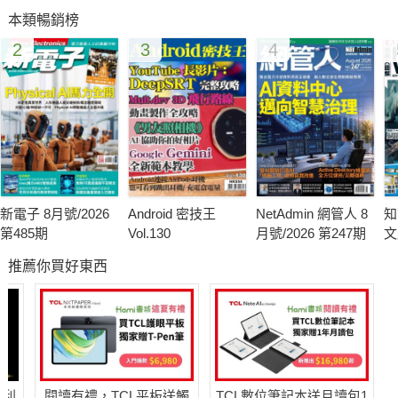
本類暢銷榜
為了提升人們對於睡眠的重視與關注，2008年起由世界睡眠醫學
2
3
4
協會（World Association of Sleep Medicine, WASM）和世界睡
眠聯盟（World Sleep Federation, WSF）發起年度活動——
「世界睡眠日」（World Sleep Day, WSD），並將每年的活動日
期定在春分前的星期五。希望透過活動讓人們了解有關睡眠健
康、晝夜節律、睡眠障礙等知識，且認知到睡眠對於個人身心健
康及幸福的影響。
新電子 8月號/2026
Android 密技王
NetAdmin 網管人 8
知
而今年的世界睡眠日則訂在3月17日，主題為「Sleep is
第485期
Vol.130
月號/2026 第247期
文
Essential for Health」，強調如同人們會追求美食或運動鍛鍊一
推薦你買好東西
樣，睡眠也是一項對個人身體、心靈和社會有深遠影響的行為。
因此，我們也一起響應這項活動，從科學的角度剖析睡眠的科學
意義，進一步探討睡眠不足、失眠對人們身心帶來的危害。
俗話說：「休息是為了走更長遠的路。」在下一次鑽進被窩躺平
哈利
閱讀有禮，TCL平板送觸
TCL數位筆記本送月讀包1