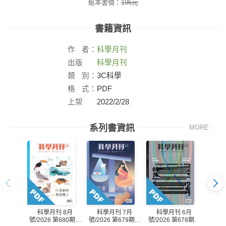
紙本書價：
196
元
書籍資訊
作
者：
科學月刊
出版
科學月刊
社：
類
別：
3C科學
格
式：
PDF
上架
2022/2/28
日：
系列書資訊
MORE
科學月刊 8月
科學月刊 7月
科學月刊 6月
科學
號/2026 第680期：
號/2026 第679期：
號/2026 第678期：
號/20