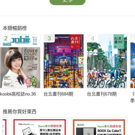
★華語電影中的「非典型情人節」
★蘇小小‧唐琬‧嚴永華‧陸小曼 有情人在江南
本類暢銷榜
2
3
4
koobii高校誌no.36
台北畫刊684期
台北畫刊678期
《
季
推薦你買好東西