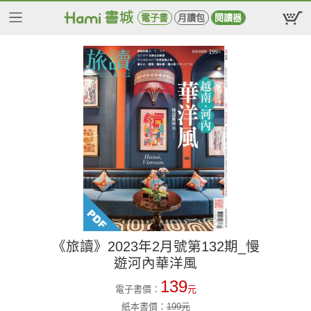
電子書
月讀包
閱讀器
《旅讀》2023年2月號第132期_慢
遊河內華洋風
139
電子書價：
元
紙本書價：
199
元