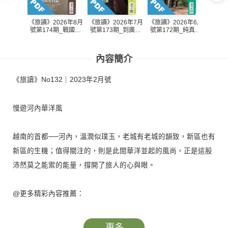
《旅讀》2026年8月
《旅讀》2026年7月
《旅讀》2026年6月
《旅讀
號第174期_戰國型
號第173期_到廣西
號第172期_純真國
號第1
男出差日誌
當一回徐霞客
度斯里蘭卡
內容簡介
《旅讀》No132｜2023年2月號
慢遊河內華洋風
越南的首都──河內，溫潤似璞玉，老城有老城的韻致，新區也有
新區的生機；值得關注的，則是此間華洋並起的風尚，正是這股
沛然莫之能禦的能量，撐開了旅人的心與眼。
@更多精彩內容推薦：
★神城仙境 超「香」泉州
★和式美學 日勝生加賀屋
更多