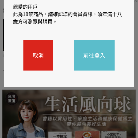
親愛的用戶
推薦你買好東西
此為18禁商品，請確認您的會員資訊，須年滿十八
歲方可瀏覽與購買。
取消
前往登入
哈利
閱讀有禮，TCL平板送觸
TCL數位筆記本送月讀包1
控筆
年
31
2026/06/20 - 2026/08/31
2026/06/20 - 2026/08/31
主題書展