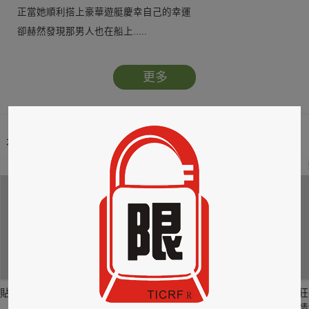
正當她順利搭上豪華遊艇慶幸自己的幸運
卻赫然發現那男人也在船上.....
更多
本類暢銷榜
2
3
4
貼身剪裁II：如癮
貼心情婦～魅惑之
情竊竹心～魅惑之
狂
六
四
情