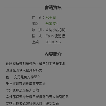
書籍資訊
作
者：
水玉兒
出版
飛象文化
社：
類
別：
言情小說(限)
格
式：
Epub 流動版
上架
2023/1/15
日：
內容簡介
他臉龐彷彿刻著殘酷、薄唇似乎蓄著嘲諷
渾身充滿令人窒息的魅力
他──究竟是何方神聖？......
千里迢迢來到夏威夷安森島
才知道那是座私人島嶼
幸好那個渾身散發王者氣勢的男人指引明路
要她直接去碼頭找個人自可得到幫助