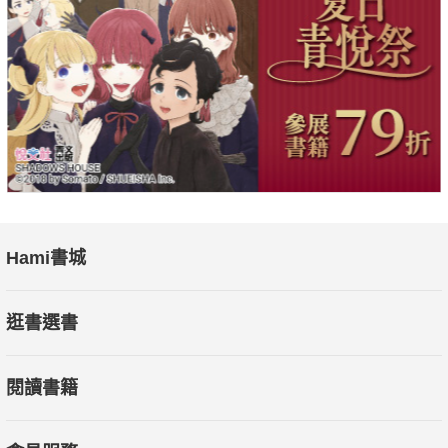
◎祕密三：加入強力訊息
以時事、故事、比喻、範例、引言……等會讓聽眾不知不覺被你
吸引、說服的形式，將核心訊息加以包裝，豐富演說架構，讓聽
眾更容易進入主題。祕密中的祕密：你認為TED Talks百大講者
在標準的18分鐘演講裡會舉個例子？答案是，18個，一分鐘一
個！
◎祕密四：讓視覺輔助推你一把
好的投影片有時勝過千言萬語。具有張力的照片和一目瞭然的圖
Hami書城
表都能為投影片增色。切忌別使用煙火、風車等讓人眼花撩亂、
瞬間出戲的特效。絕對禁止複製貼上書面資料，整場看投影片照
逛書選書
稿唸。
閱讀書籍
◎祕密五：完成迴路
萬事俱備後，就只差你在臺上的表現。和臺下眼神接觸別隨便亂
掃射，保持一位聽眾三到五秒的頻率；語速不要過快，口氣像在