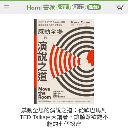
電子書
月讀包
閱讀器
感動全場的演說之道：從歐巴馬到
TED Talks百大講者，讓聽眾欲罷不
能的七個祕密