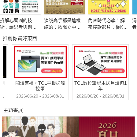
年來協助領導者準備重要演說的經驗和案例，更以內容、口條和
投影片這三方面超過50種標準，分析TED Talks 百大講者的演
拆解心智圖的技
演說高手都是這樣
內容時代必學！解
渴
講，瞭解他們表現過人的原因，並將結果拆解為七大項：
術：讓思考與創意
練的：歐陽立中的
密爆款影片：從K-
者
快速輸出的27個練
40堂魅力演說課
POP到好萊塢，深
《
推薦你買好東西
習
度挖掘讓人移不開
金
◎祕密一：把牆縮小
眼的「趣味公式」
也就是把範圍縮小。想像自己是名賣鞋的業務，與其想著要將整
面牆的鞋賣掉，亂槍打鳥，不如根據顧客的需求，挑出適合的三
雙鞋試穿，提升成交率。演講也是這樣，瞭解不同聽眾的屬性，
切中需求，才能讓他們對你的內容買單！
哈利
閱讀有禮，TCL平板送觸
TCL數位筆記本送月讀包1
控筆
年
◎祕密二：打造觀點的箭囊
31
2026/06/20 - 2026/08/31
2026/06/20 - 2026/08/31
想傳達的重點太多，帶小抄上臺看起來慌亂又沒自信。將重點當
主題書展
成箭矢，分門別類地裝進包含震撼開場、目的陳述、關鍵訊息、
連接區塊等多口袋的箭囊裡，在演說中順手捻來，帥氣地射向你
的目標。