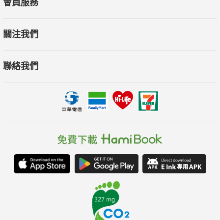
會員服務
聊天分享，搭配生動手勢和適時的停頓，讓聽眾沉浸在你的表
演。
關注我們
◎祕密六：善用問題
聯絡我們
利用停頓或復述問題爭取思考時間，並提供具結構性的答案，例
如「我這邊想到幾點回應：首先，……第二，……」。面對突然
答不上來的問題，可以反問：「你要不要先說說看為什麼想問這
個問題？」或拋給聽眾集思廣益：「我有些想法，但我想先聽聽
看大家的看法，有人有相關經驗可以分享嗎？」演講後的問答階
段用得好，能讓聽眾對內容更加深刻。
◎祕密七：信心的加乘
將彩排過程錄下來，反復練習，從自己的進步中汲取自信。上臺
時，訓練自己把注意力往外放在聽眾身上，而非一直關注自己哪
裡做不好。如果真的很焦慮要面對群眾，先在支持你的小團體面
前演講來累積自信，再用這種自信去挑戰大魔王。