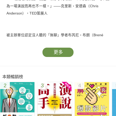
為一場演說而再也不一樣。」——克里斯‧安德森（Chris
Anderson），TED策展人
被主辦單位認定沒人聽的「無聊」學者布芮尼‧布朗（Brené
Brown），靠一場演講吸引超過6000萬次線上觀看，成為美國媒
體教母歐普拉節目座上賓，出了五本暢銷書，演講報酬一場高達
更多
六位數美金，還被皮克斯、IBM等爭相邀請擔任企業顧問。
年資僅兩年的菜鳥參議員巴拉克・歐巴馬（Barack Obama），
在波士頓的一場造勢大會演說之前，只是個沒人聽過的伊利諾州
本類暢銷榜
素人，但在他登上演講臺之後，成千上萬的人認識他、追隨他，
2
3
4
更搖身一變成為全世界權力最大的人之一。
他們的演說有什麼魔力，能讓聽眾欲罷不能、想要知道更多？
有24年實務經歷的演講教練高傑里（Trevor Currie）統整了他多