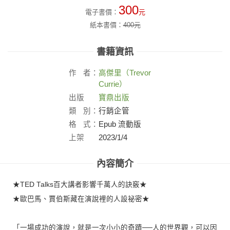
300
電子書價：
元
紙本書價：
400
元
書籍資訊
作
者：
高傑里（Trevor
Currie）
出版
寶鼎出版
社：
類
別：
行銷企管
格
式：
Epub 流動版
上架
2023/1/4
日：
內容簡介
★TED Talks百大講者影響千萬人的訣竅★
★歐巴馬、賈伯斯藏在演說裡的人設祕密★
「一場成功的演說，就是一次小小的奇蹟──人的世界觀，可以因