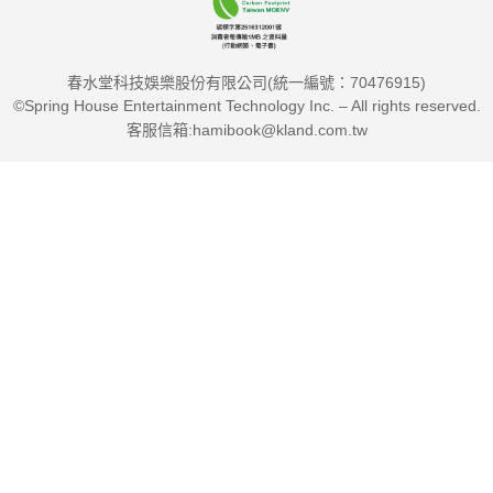
春水堂科技娛樂股份有限公司(統一編號：70476915)
想讓聽眾為你瘋狂，讓你和你的才華更受矚目，只要一場感動全
©Spring House Entertainment Technology Inc. – All rights reserved.
場的演說，你就能脫穎而出，甚至改變一生的命運！
客服信箱:hamibook@kland.com.tw
【好評推薦】
「這本書會從根本改變你發表演講、敲定生意、激勵團隊的手
法。再有經驗跟能力的公眾演講者都能在高傑里的書中找到嶄新
而有用的見地。」──丹尼爾・品克（Daniel H. Pink）／《紐約
時報》暢銷書榜首作家，著有《什麼時候是好時候》、《動機，
單純的力量》和《未來在等待的銷售人才》
「《感動全場的演說之道》對想在大大小小場合說服或激勵人的
講者，都是一本極其實用的作品。書中集結了關於講者和聽眾的
各種敏銳觀察，並將這些觀察轉化成了任何人都會覺得容易上手