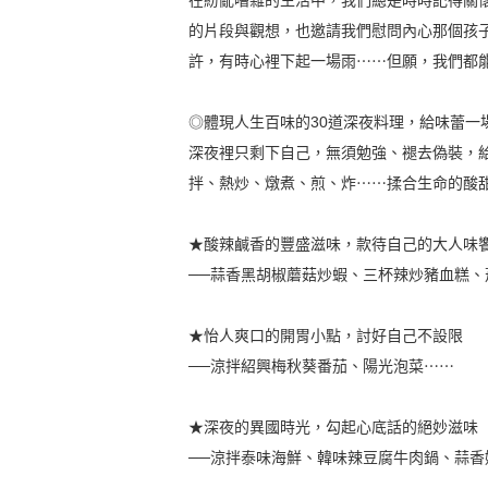
在紛亂嘈雜的生活中，我們總是時時記得關
的片段與觀想，也邀請我們慰問內心那個孩
許，有時心裡下起一場雨⋯⋯但願，我們都
◎體現人生百味的30道深夜料理，給味蕾一
深夜裡只剩下自己，無須勉強、褪去偽裝，
拌、熱炒、燉煮、煎、炸⋯⋯揉合生命的酸
★酸辣鹹香的豐盛滋味，款待自己的大人味
──蒜香黑胡椒蘑菇炒蝦、三杯辣炒豬血糕
★怡人爽口的開胃小點，討好自己不設限
──涼拌紹興梅秋葵番茄、陽光泡菜⋯⋯
★深夜的異國時光，勾起心底話的絕妙滋味
──涼拌泰味海鮮、韓味辣豆腐牛肉鍋、蒜香