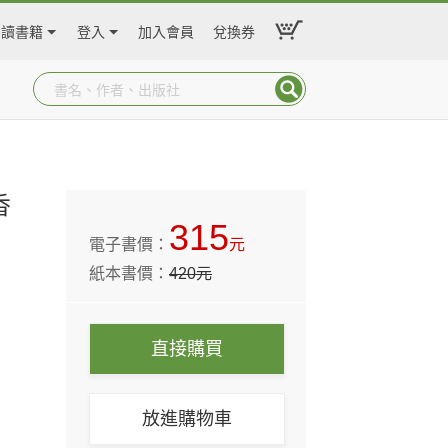
閱讀書籍
登入
加入會員
兌換券
香
315
電子書價：
元
紙本書價：
420
元
直接購買
放進購物車