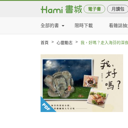
電子書
月讀包
全部的書
限時下載
看雜誌抽
>
>
首頁
心靈勵志
我，好嗎？走入海芬的深