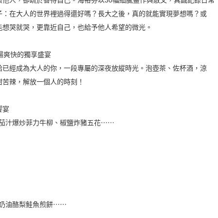
懷他人，卻疏於善待自己。海裕芬以30幅細膩畫作與散文，真誠記錄日常
子：在大人的世界裡過得還好嗎？長大之後，真的就能實現夢想嗎？或
能想哭就哭，更靠近自己，也給予他人希望的微光。
場爽快的獨享盛宴
給已經成為大人的你，一段專屬的深夜放縱時光。泡壺茶、佐杯酒，涼
甜苦辣，解放一個人的時刻！
饗宴
、茄汁爆炒菲力牛柳、椒鹽炸豬五花⋯⋯
奶油酪梨鮭魚煎餅⋯⋯