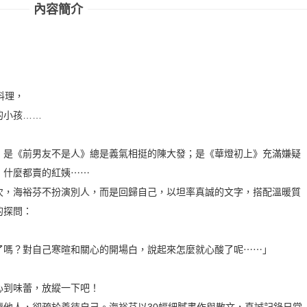
內容簡介
料理，
的小孩……
；是《前男友不是人》總是義氣相挺的陳大發；是《華燈初上》充滿嫌疑
》什麼都賣的紅姨⋯⋯
次，海裕芬不扮演別人，而是回歸自己，以坦率真誠的文字，搭配溫暖質
的探問：
了嗎？對自己寒暄和關心的開場白，說起來怎麼就心酸了呢⋯⋯」
心到味蕾，放縱一下吧！