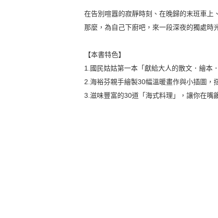
在告別喧囂的寂靜時刻、在晚歸的末班車上
那麼，為自己下廚吧，來一段深夜的獨處時
【本書特色】
1.國民姑姑第一本「獻給大人的散文．繪本
2.海裕芬親手繪製30幅溫暖畫作與小插圖
3.滋味豐富的30道「海式料理」，讓你在