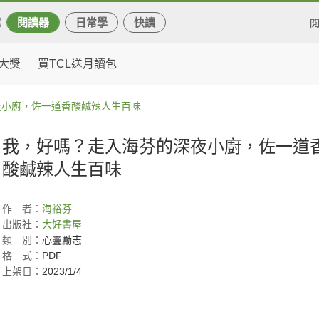
閱讀器
日常學
快讀
大獎
買TCL送月讀包
夜小廚，佐一道香酸鹹辣人生百味
我，好嗎？走入海芬的深夜小廚，佐一道
酸鹹辣人生百味
作
者：
海裕芬
出版社：
大好書屋
類
別：
心靈勵志
格
式：
PDF
上架日：
2023/1/4