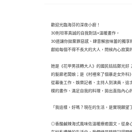
歡迎光臨海芬的深夜小廚！
30則坦率真誠的自我對話×溫暖畫作，
30道讓你拋棄罪惡感、肆意解放味蕾的獨享
獻給每個不得不長大的大人，問候內心寂寞
她是《花甲男孩轉大人》的國民姑姑鄭光好
的髮廊老闆娘；是《村裡來了個暴走女外科
從幕後工作、娛樂記者、主持人到演員，這
樸的畫作、滿足自我的料理，拋出直指內心
「我這樣，好嗎？現在的生活，是實現願望
◎香酸鹹辣海式風味佐溫暖療癒圖文，從身