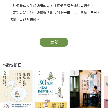
每個看似人生成功組的人，其實都曾經有過這些煩惱。
差別只是，他們能夠很快地找到那一句可以「激勵」自己、
「改變」自己的訣竅。
積極想要改變這一切、讓自己變得更好的人，一定可以在書
中找到對你有幫助的想法或訣竅，更順利地改變自己、改變人
更多
生。
態度消極覺得自己一無是處的人，先停下你的自我厭惡。只
要找到正確的方向，開啟腦中的那一個開關，你也一定可以從此
本類暢銷榜
對自己改觀。
2
3
4
人生的主角是你。
書中以一個跨頁一個訣竅，搭配可愛的插圖，讓你能在短時
間內快速獲得人生中最需要的養分。
‧給沒有自信的你……能夠改變「未來」的只有「現在」