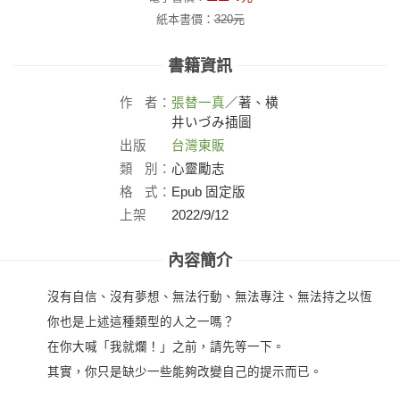
紙本書價：
320
元
書籍資訊
作
者：
張替一真
／著、横
井いづみ插圖
出版
台灣東販
社：
類
別：
心靈勵志
格
式：
Epub 固定版
上架
2022/9/12
日：
內容簡介
沒有自信、沒有夢想、無法行動、無法專注、無法持之以恆
你也是上述這種類型的人之一嗎？
在你大喊「我就爛！」之前，請先等一下。
其實，你只是缺少一些能夠改變自己的提示而已。