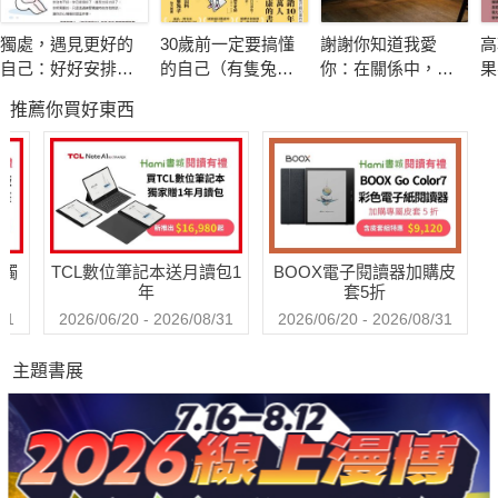
‧給沒有夢想的你……不要「尋找自我」而是要描繪「未
獨處，遇見更好的
30歲前一定要搞懂
謝謝你知道我愛
高
來」
自己：好好安排你
的自己（有隻兔子
你：在關係中，面
果
‧給無法行動的你……發現隱藏在你心中的「剎車器」
的專屬時間，重新
封面版）
對愛，接受愛，學
還
推薦你買好東西
設定人生的力量
習愛，放下愛
‧給無法專注的你……不要對自己說「做不到的理由」
‧給無法持之以恆的你……平常沒辦法做到的事情，最後還
是做不到
送觸
TCL數位筆記本送月讀包1
BOOX電子閱讀器加購皮
年
套5折
31
2026/06/20 - 2026/08/31
2026/06/20 - 2026/08/31
主題書展