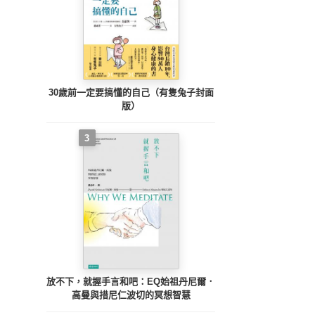
30歲前一定要搞懂的自己（有隻兔子封面
版）
3
放不下，就握手言和吧：EQ始祖丹尼爾．
高曼與措尼仁波切的冥想智慧