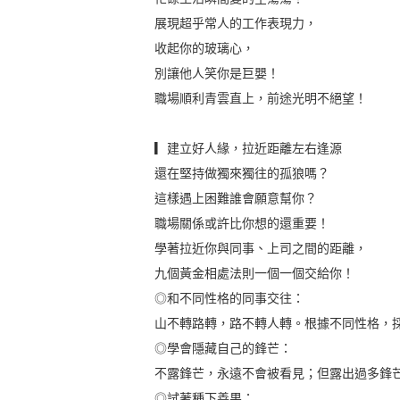
展現超乎常人的工作表現力，
收起你的玻璃心，
別讓他人笑你是巨嬰！
職場順利青雲直上，前途光明不絕望！
▎建立好人緣，拉近距離左右逢源
還在堅持做獨來獨往的孤狼嗎？
這樣遇上困難誰會願意幫你？
職場關係或許比你想的還重要！
學著拉近你與同事、上司之間的距離，
九個黃金相處法則一個一個交給你！
◎和不同性格的同事交往：
山不轉路轉，路不轉人轉。根據不同性格，
◎學會隱藏自己的鋒芒：
不露鋒芒，永遠不會被看見；但露出過多鋒
◎試著種下善果：