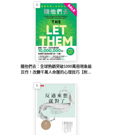
4
隨他們去：全球熱銷突破1000萬冊現象級
巨作！改變千萬人命運的心理技巧【附放
下執念明信片圖】
5