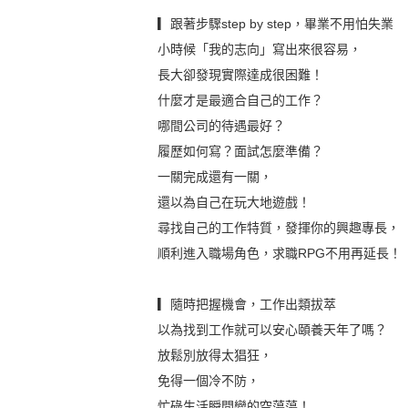
▎跟著步驟step by step，畢業不用怕失業
小時候「我的志向」寫出來很容易，
長大卻發現實際達成很困難！
什麼才是最適合自己的工作？
哪間公司的待遇最好？
履歷如何寫？面試怎麼準備？
一關完成還有一關，
還以為自己在玩大地遊戲！
尋找自己的工作特質，發揮你的興趣專長，
順利進入職場角色，求職RPG不用再延長！
▎隨時把握機會，工作出類拔萃
以為找到工作就可以安心頤養天年了嗎？
放鬆別放得太猖狂，
免得一個冷不防，
忙碌生活瞬間變的空蕩蕩！