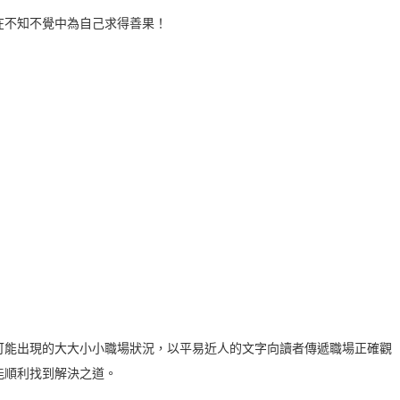
在不知不覺中為自己求得善果！
可能出現的大大小小職場狀況，以平易近人的文字向讀者傳遞職場正確觀
能順利找到解決之道。