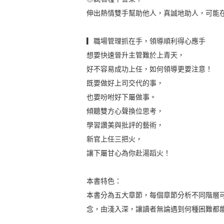
伸出熱情雙手幫助他人，真誠地助人，可能
▎職場管理抓在手，領導順利得心應手
想要快速晉升主管難於上青天，
好不容易成功上任，如何領導更要注意！
既要做好上司交代的事，
也要吩咐好下屬做事。
傾聽雙方心聲換位思考，
學習讚美與批評的藝術，
新官上任三把火，
讓下屬甘心為你赴湯蹈火！
本書特色：
本書分為五大章節，每個章節分析不同階層
念，由淺入深，讓讀者無論遇到何種困難都