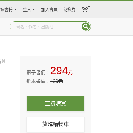
閱讀書籍
登入
加入會員
兌換券
×
294
！
電子書價：
元
紙本書價：
420
元
直接購買
放進購物車