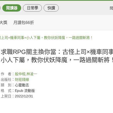
閱讀器
日常學
快讀
大獎
月讀包66折
怪上司×機車同事×小人下屬，教你伏妖降魔，一路過關斬將！
求職RPG關主換你當：古怪上司×機車同事
小人下屬，教你伏妖降魔，一路過關斬將
作
者：
殷仲桓
,
林凌一
出版社：
財經錢線
類
別：
心靈勵志
格
式：
Epub 流動版
上架日：
2022/12/31