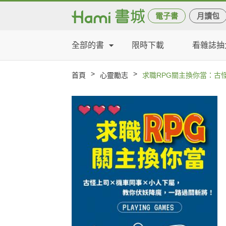
電子書
月讀包
全部的書
限時下載
看雜誌抽
>
>
首頁
心靈勵志
求職RPG關主換你當：古