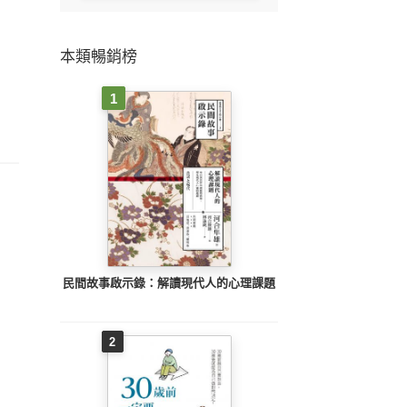
本類暢銷榜
1
民間故事啟示錄：解讀現代人的心理課題
2