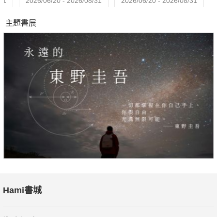
31
2026/06/20 - 2026/08/31
2026/06/20 - 2026/08/31
2. 民間與公共債務違約潮來襲，投資人應慎防企業詐欺、做
主題書展
假帳。
3. 「生不如死」，人口結構定時炸彈倒數，高齡化、缺工
潮、大裁員三重壓力夾擊。
4. 政府政策失誤，加上富人利用體制作弊，不斷將經濟推入
寬鬆陷阱與泡沫榮枯循環。
5. 大停滯性通膨來了，這次比1930年代緊縮性大蕭條更危險
的。
6. 貨幣崩潰性貶值，加密貨幣崩盤，金融市場陷入動盪。
7. 「全球化已死」，內向型政策盛行，離岸外包，變友岸外
包。
8. 人工智慧衝擊，AI接管工作，然後可能接管人類。
9. 新冷戰持續，供需大中斷危機加劇，中國不管變強或變
弱，對台灣都將更具攻擊性。
Hami書城
10. 氣候變遷追根究柢是經濟問題，從糧食、原物料到能源
短缺，深陷生活成本攀升危機。