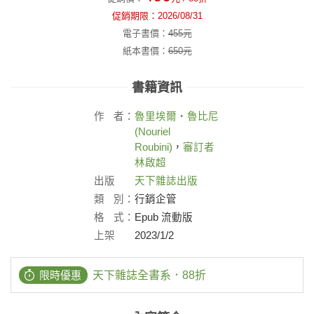
促銷期限：
2026/08/31
電子書價：
455
元
紙本書價：
650
元
書籍資訊
作
者：
魯里埃爾‧魯比尼
(Nouriel
Roubini)
，
審訂者
林啟超
出版
天下雜誌出版
社：
類
別：
行銷企管
格
式：
Epub 流動版
上架
2023/1/2
日：
限時優惠
天下雜誌全書系．88折