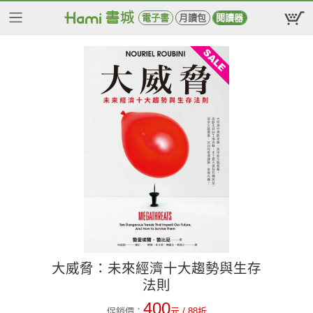
電子書
月讀包
閱讀器
大威脅：未來經濟十大趨勢與生存
法則
400
促銷價：
元
/ 88折