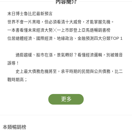
內容簡介
末日博士魯比尼最新預言
世界不會一片黑暗，但必須看清十大威脅，才能掌握先機。
一本書看懂未來經濟大勢╳一上市即登上亞馬遜暢銷書榜
位居總體經濟、國際經濟、地緣政治、金融預測四大分類TOP 1
通膨趨緩、股市在漲，景氣轉好？看懂經濟邏輯，別被雜音
誤導！
史上最大債務危機將至，承平時期的民間與公共債務，比二
戰時期高；
高齡化、自動化遠比全球化危險，逆全球化將使生活成本攀
升；
更多
大短缺來臨，供需風險夾擊，當前大停滯性通膨危機，超越
1930年代大蕭條……
未來眾多災難匯集，這本書教你如何看好荷包，做好風險管
本類暢銷榜
理。