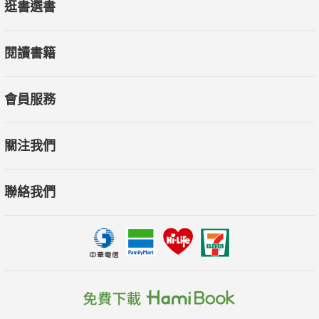
逛書選書
歷史經驗告訴我們，危機過後，大眾最後都會忘記，然後事
閱讀書籍
情又回到以前那樣。但這次恐怕不一樣，我們正迎來比過去更嚴
峻的停滯性通膨，除非及時採取行動，化解威脅，否則過去享有
的榮景，可能都回不去了。
會員服務
一致推薦
關注我們
台灣經濟研究院董事長 吳中書
聯絡我們
台灣大學經濟系教授 林明仁
財經M平方創辦人 陳佳茹
財經自媒體《王伯達觀點》創辦人 王伯達
《JC財經觀點》 創辦人 王怡人
《M觀點》創辦人 洪岳農
《隱市致富地圖》暢銷書作者 股市隱者