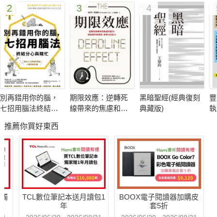
2
3
4
著名經濟學家魯比尼一向被謔稱為「末日博士」，直到他對
2008年次貸危機和金融海嘯的預測成真，大家開始關注他的發
言，可惜為時已晚。現在，他帶著更驚心動魄的重要預測提前警
示，幫助你正確理解未來，做好準備。
魯比尼最新預言︰10大供需負面衝擊正在發生，我們面臨前
別再錯用你的腦，
期限效應：逆轉死
黑暗聖經(經典復刻
豐
所未有的停滯通膨型債務危機，威脅程度有如 1970 年代的停滯
七招用腦法終結分
線帶來的焦慮和壓
典藏版)
執
性通膨與 2008 年的債務危機大匯流。然而，大多數人不僅毫無
心與瞎忙：腦科學
力，成為讓你更高
題
推薦你買好東西
佐證，日本醫界權
效、更專注的助力
警覺，甚至期待疫情過後就能回到原本的工作與生活。這很可能
威教你優化大腦功
是大誤判！
能，工作能力加倍
【暢銷紀念版】
新警訊清晰可見，大難臨頭的危機不只一個，也不是兩個，
而是十個。
送觸
TCL數位筆記本送月讀包1
BOOX電子閱讀器加購皮
1. 史上最大債務危機將至，先進國家債務率超過400%，中
年
套5折
國等新興國家債務達天際。