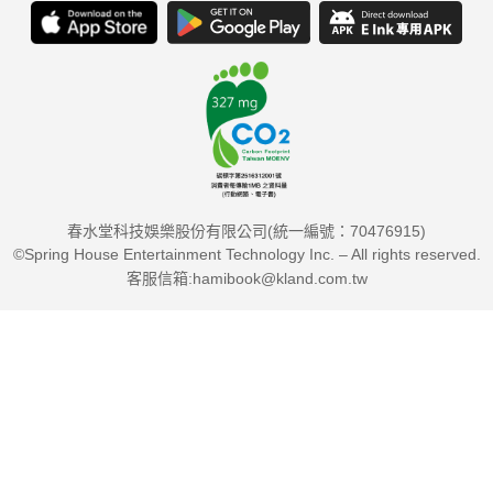
「魯比尼一針見血地指出問題所在，思路之清晰，為經濟學
家中罕見，我從沒見過有誰能把我們當前的財經問題，分析得如
此清晰細緻。看完這本書，讀者會對當前局勢有更清晰的掌握，
如果央行的專家們能把當中的資訊聽進去，世界也會變得更美
好。」──《黑天鵝效應》作者納西姆．尼可拉斯．塔雷伯
（Nassim Nicholas Taleb）
春水堂科技娛樂股份有限公司(統一編號：70476915)
「魯比尼的觀點之所以重要，並不在於令人害怕，而在於最
©Spring House Entertainment Technology Inc. – All rights reserved.
後往往證明他是對的。在這本書裡描述的十大威脅不只令人害
客服信箱:hamibook@kland.com.tw
怕，也令人信服。先知道就先有所準備，你一定要好好讀、好好
聽進去。」──《金融時報》首席經濟評論家馬丁．沃夫（Martin
Wolf）