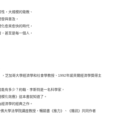
要性，大規模的衛教、
開發與普及，
變化愈來愈快的時代，
者，甚至是每一個人，
。
0-2014），芝加哥大學經濟學和社會學教授、1992年諾貝爾經濟學獎得主
書能有多少？約翰．李斯特是一名科學家，
規模化效應》這本書就知道了。
為經濟學的經典之作。
in），哈佛大學法學院講座教授，暢銷書《推力》、《雜訊》共同作者