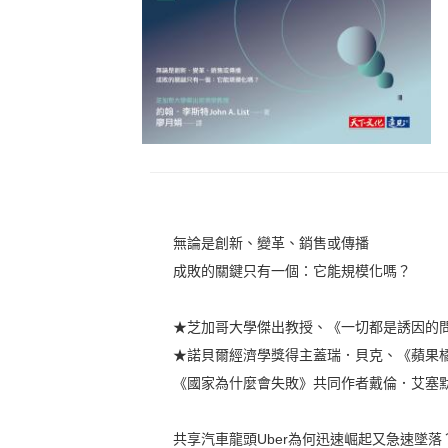
無論是創新、變革、銷售或傳播
成敗的關鍵只有一個：它能規模化嗎？
★芝加哥大學傑出教授、《一切都是誘因的
★諾貝爾經濟學獎得主蓋瑞．貝克、《蘋果
《國家為什麼會失敗》共同作者戴倫．艾塞
共享汽車龍頭Uber為何迅速崛起又急速墜落