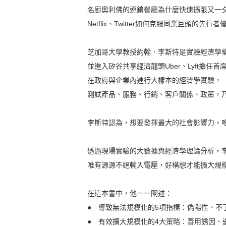
名廚奧利佛的連鎖餐廳為什麼快速擴張又一
Netflix、Twitter如何克服同業巨頭的
芝加哥大學教授約翰．李斯特是實驗經濟學
並進入矽谷共享經濟龍頭Uber、Lyft擔任
在政府與企業內進行大樣本的經濟學實驗，
測試產品、服務、行銷、客戶關係、政策，
李斯特認為，想要發揮最大的社會影響力，
透過現場實驗的大數據與經濟學理論分析，
唯有源源不絕輸入電壓，好構想才能擴大規
在這本書中，他一一闡述：
● 導致無法規模化的5項指標：偽陽性、不
● 有效擴大規模化的4大策略：善用誘因、