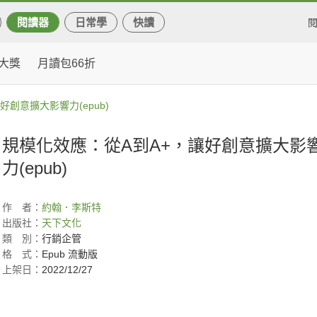
閱讀器
日常學
快讀
大獎
月讀包66折
創意擴大影響力(epub)
規模化效應：從A到A+，讓好創意擴大影
力(epub)
作
者：
約翰．李斯特
出版社：
天下文化
類
別：
行銷企管
格
式：
Epub 流動版
上架日：
2022/12/27