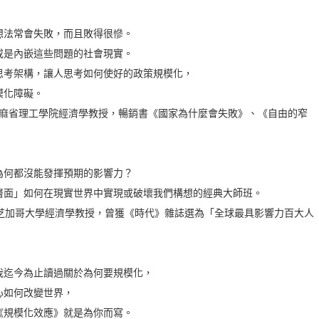
想法常會失敗，而且敗得很慘。
或是內嵌這些問題的社會現實。
思考架構，讓人思考如何使好的政策規模化，
模化障礙。
lu），麻省理工學院經濟學教授，暢銷書《國家為什麼會失敗》、《自由的窄
為何都沒能發揮預期的影響力？
層面」如何在現實世界中實現或破壞我們構想的經典大師班。
itt），芝加哥大學經濟學教授，曾獲《時代》雜誌選為「全球最具影響力百大人
我迄今為止讀過關於為何要規模化，
心如何改變世界，
《規模化效應》就是為你而寫。