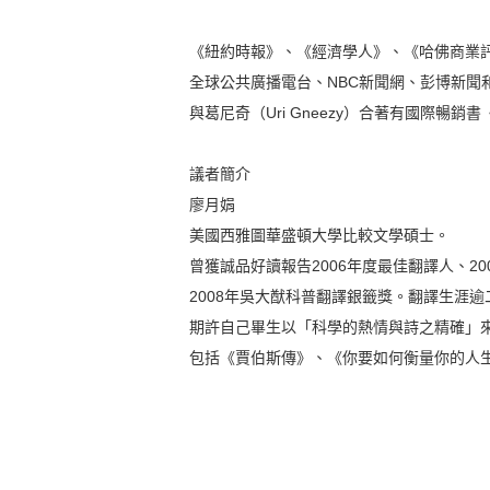
《紐約時報》、《經濟學人》、《哈佛商業
全球公共廣播電台、NBC新聞網、彭博新聞和
與葛尼奇（Uri Gneezy）合著有國際暢銷書
議者簡介
廖月娟
美國西雅圖華盛頓大學比較文學碩士。
曾獲誠品好讀報告2006年度最佳翻譯人、2
2008年吳大猷科普翻譯銀籤獎。翻譯生涯逾
期許自己畢生以「科學的熱情與詩之精確」
包括《賈伯斯傳》、《你要如何衡量你的人