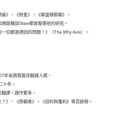
評論》、《財星》、《華盛頓郵報》、
網路雜誌Slate都曾報導他的研究。
《一切都是誘因的問題！》（The Why Axis）。
007年金鼎獎最佳翻譯人獎、
二十年，
來翻譯。譯作繁多，
生？》、《旁觀者》、《目的與獲利》等百餘冊。