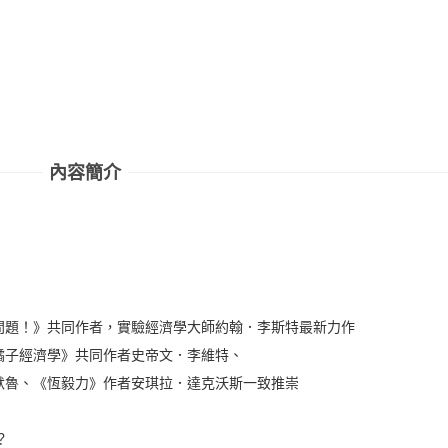
內容簡介
問題！》共同作者，實驗經濟學大師約翰．李斯特最新力作
橘子經濟學》共同作者史帝文．李維特、
默魯、《恆毅力》作者安琪拉．達克沃斯一致推崇
？