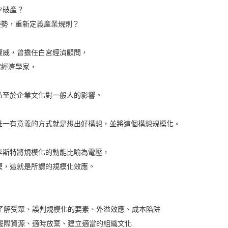
夕破產？
先行者優勢，重新定義產業規則？
權威，曾擔任白宮經濟顧問，
首席經濟學家，
乃至於企業文化對一般人的影響。
唯一有意義的方式就是想出好構想，並將這個構想規模化。
李斯特將規模化的動能比喻為電壓，
模，這就是所謂的規模化效應。
了解受眾、誤判規模化的要素、外溢效應、成本陷阱
邊際資源、適時放棄、建立適當的組織文化