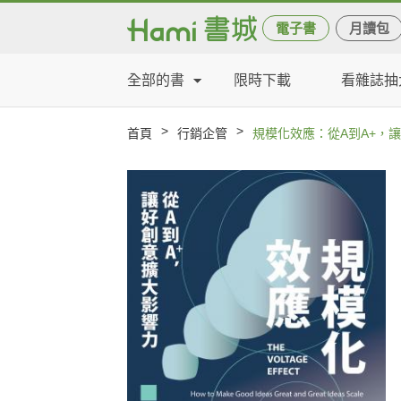
電子書
月讀包
全部的書
限時下載
看雜誌抽
>
>
首頁
行銷企管
規模化效應：從A到A+，讓好