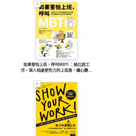
4
如果害怕上班，呼叫MBTI ：給比起工
作，與人相處更吃力的上班族，讓心變輕
鬆的16型人格共事說明書
5