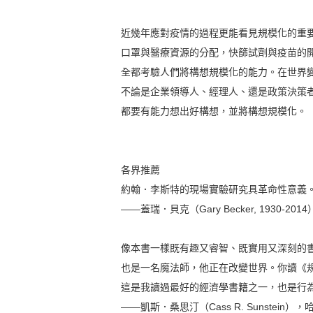
近幾年應對疫情的過程更能看見規模化的重
口罩與醫療資源的分配，快篩試劑與疫苗的
全都考驗人們將構想規模化的能力。在世界
不論是企業領導人、經理人、還是政策決策
都要有能力想出好構想，並將構想規模化。
各界推薦
約翰．李斯特的現場實驗研究具革命性意義
――蓋瑞．貝克（Gary Becker, 193
像本書一樣既有趣又睿智、既實用又深刻的
也是一名魔法師，他正在改變世界。你讀《
這是我讀過最好的經濟學書籍之一，也是行
――凱斯．桑思汀（Cass R. Sunste