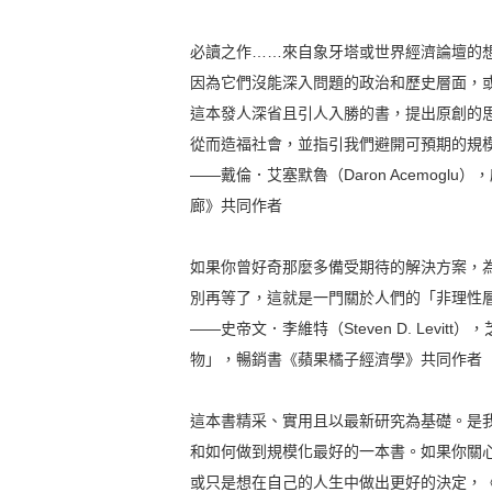
必讀之作……來自象牙塔或世界經濟論壇的
因為它們沒能深入問題的政治和歷史層面，
這本發人深省且引人入勝的書，提出原創的
從而造福社會，並指引我們避開可預期的規
――戴倫．艾塞默魯（Daron Acemog
廊》共同作者
如果你曾好奇那麼多備受期待的解決方案，
別再等了，這就是一門關於人們的「非理性
――史帝文．李維特（Steven D. Lev
物」，暢銷書《蘋果橘子經濟學》共同作者
這本書精采、實用且以最新研究為基礎。是
和如何做到規模化最好的一本書。如果你關
或只是想在自己的人生中做出更好的決定，