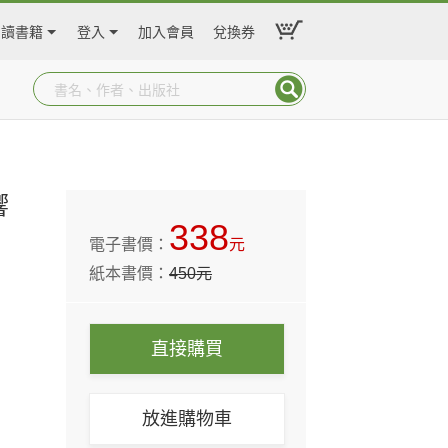
閱讀書籍
登入
加入會員
兌換券
響
338
電子書價：
元
紙本書價：
450
元
直接購買
放進購物車