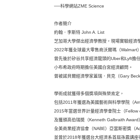
──科學網站ZME Science
作者簡介
約翰．李斯特 John A. List
芝加哥大學傑出經濟學教授，現場實驗經濟
2022年獲全球最大零售商沃爾瑪（Walma
曾先後於矽谷共享經濟龍頭的Uber和Lyft
小布希政府時期擔任美國白宮經濟顧問。
曾被諾貝爾經濟學家蓋瑞．貝克（Gary Be
學術成就獲得多個獎項與殊榮肯定，
包括2011年獲選為美國藝術與科學學院（American
2015年當選世界計量經濟學會院士（Fellow of th
及獲頒高伯瑞奬（Kenneth Galbraith Awar
全美商業經濟協會（NABE）亞當斯密獎（Adam 
並曾於2018年獲選台大經濟系首屆孫震講