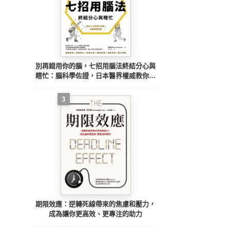
別再錯用你的腦，七招用腦法終結分心與
瞎忙：腦科學佐證，日本醫界權威教你優
化大腦功能，工作能力加倍【暢銷紀念
版】
3
期限效應：逆轉死線帶來的焦慮和壓力，
成為讓你更高效、更專注的助力