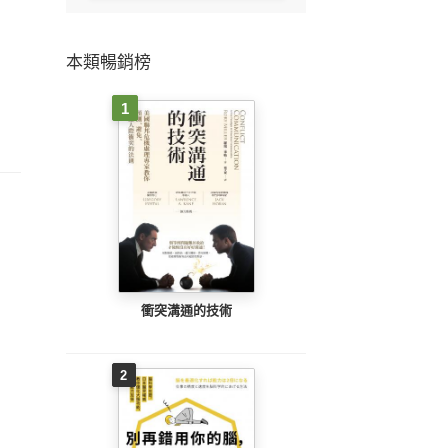
本類暢銷榜
1
衝突溝通的技術
2