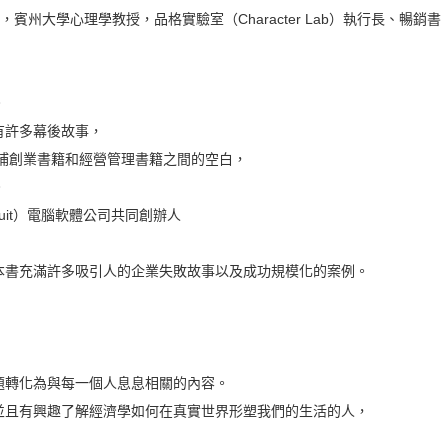
th），賓州大學心理學教授，品格實驗室（Character Lab）執行長、暢銷書
。
有許多幕後故事，
彌補創業書籍和經營管理書籍之間的空白，
。
ntuit）電腦軟體公司共同創辦人
本書充滿許多吸引人的企業失敗故事以及成功規模化的案例。
題轉化為與每一個人息息相關的內容。
並且有興趣了解經濟學如何在真實世界形塑我們的生活的人，