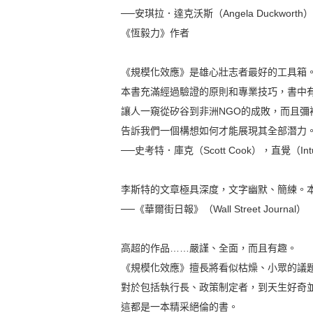
──安琪拉．達克沃斯（Angela Duckwor
《恆毅力》作者
《規模化效應》是雄心壯志者最好的工具箱
本書充滿經過驗證的原則和專業技巧，書中
讓人一窺從矽谷到非洲NGO的成敗，而且
告訴我們一個構想如何才能展現其全部潛力
──史考特．庫克（Scott Cook），直覺（I
李斯特的文章極具深度，文字幽默、簡練。
──《華爾街日報》（Wall Street Journal）
高超的作品……嚴謹、全面，而且有趣。
《規模化效應》擅長將看似枯燥、小眾的議
對於包括執行長、政策制定者，到天生好奇
這都是一本精采絕倫的書。