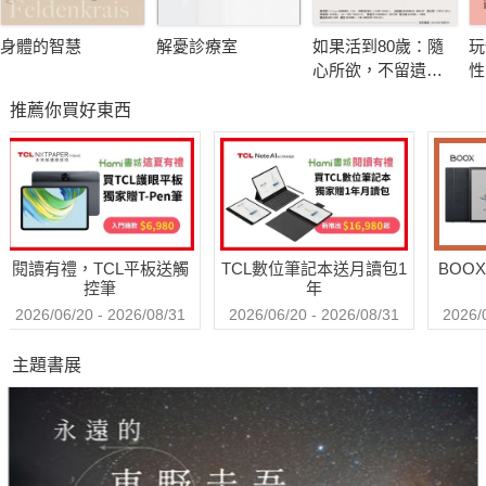
身體的智慧
解憂診療室
如果活到80歲：隨
玩
雖然書裡有不少專業知識，但寫得並不艱澀，對一般讀者來說也
心所欲，不留遺
性
很好閱讀，有助增加對口腔健康的基本認知，也能知道在處理問
憾！日本精神科權
推薦你買好東西
威的幸齡樂活提案
題時可以有什麼選擇。
─────────台大兒童醫院兒童感染科主治醫師 李秉穎
黃醫師不只是將患者的口腔當作物理性身體的一部分，利用工具
閱讀有禮，TCL平板送觸
TCL數位筆記本送月讀包1
BOO
修補眼前的問題，而是始終意識到口腔是身體的一部分，不可分
控筆
年
割，必須從全人的角度去思考。 ─────────脊椎力學專家 鄭
2026/06/20 - 2026/08/31
2026/06/20 - 2026/08/31
2026/
雲龍
主題書展
黃醫師在幫我與家人治療時，擅長以簡明易懂的方式說明艱深的
觀念。這本書就是其中精華的整理，值得大力推薦。