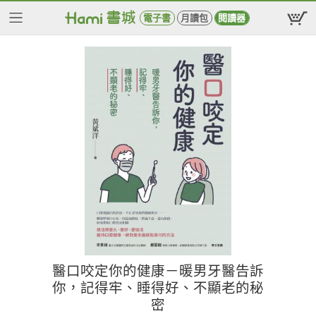
電子書
月讀包
閱讀器
醫口咬定你的健康－暖男牙醫告訴
你，記得牢、睡得好、不顯老的秘
密