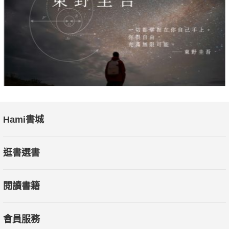
─────────雄獅旅遊集團董事長 王文傑
長期讓黃醫師照護口腔的我，看完本書後，覺得內容十分豐富。
黃醫師用醫學觀點解釋面相學與老運的關聯，既實用且有趣。
─────────兩岸知名命理權威 譚秀珠
難得有一本口腔書籍能將專業術語「科普化」。我自己聚焦醫療
新聞，對於書中「對的治療，比快的治療重要」深表認同。
Hami書城
─────────前醫藥記者聯誼會會長 李樹人
逛書選書
黃醫師是我的家庭牙醫師。本書跳脫牙齒框架，用更大的口腔與
閱讀書籍
全人健康連結，無論豐富性與實用性都值得推薦。
─────────全球人壽副董事長 林文惠
會員服務