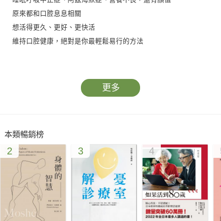
原來都和口腔息息相關
想活得更久、更好、更快活
維持口腔健康，絕對是你最輕鬆易行的方法
缺牙、牙周病、劣質假牙、用銀粉補牙，都可能導致阿茲海默症
門牙外暴、假牙沒裝好、口腔肌肉無力，則會讓你睡眠時暫時停
更多
止呼吸
單邊咀嚼、缺牙不補，是法令紋的元凶
牙齦萎縮與整排的大黃牙，無疑會讓人「難以啟齒」
本類暢銷榜
2
3
4
有太多看似只發生在口腔中的問題，其實都與全身健康密切相關
甚至還會影響你的顏值指數與談笑時的自信
在本書中，暖男醫生就要告訴你
如何透過口腔保健，打造健全的身體機能，以及充滿魅力的表情
面容