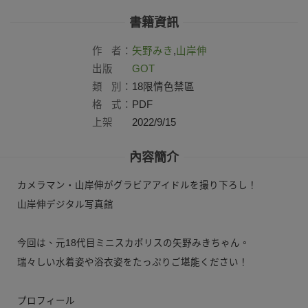
書籍資訊
作
者：
矢野みき
,
山岸伸
出版
GOT
社：
類
別：
18限情色禁區
格
式：
PDF
上架
2022/9/15
日：
內容簡介
カメラマン・山岸伸がグラビアアイドルを撮り下ろし！
山岸伸デジタル写真館
今回は、元18代目ミニスカポリスの矢野みきちゃん。
瑞々しい水着姿や浴衣姿をたっぷりご堪能ください！
プロフィール