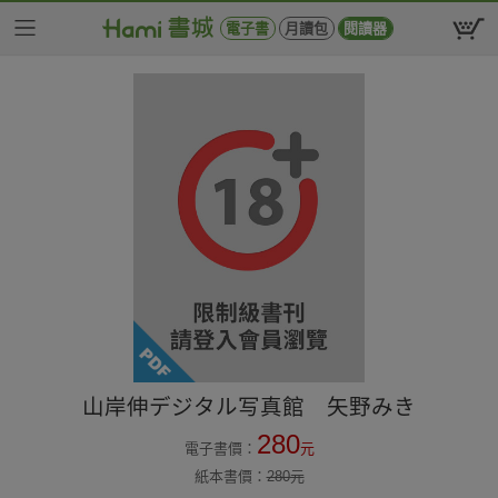
電子書
月讀包
閱讀器
山岸伸デジタル写真館 矢野みき
280
電子書價：
元
紙本書價：
280
元