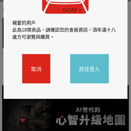
推薦你買好東西
親愛的用戶
此為18禁商品，請確認您的會員資訊，須年滿十八
歲方可瀏覽與購買。
哈利
閱讀有禮，TCL平板送觸
TCL數位筆記本送月讀包1
控筆
年
31
2026/06/20 - 2026/08/31
2026/06/20 - 2026/08/31
取消
前往登入
主題書展