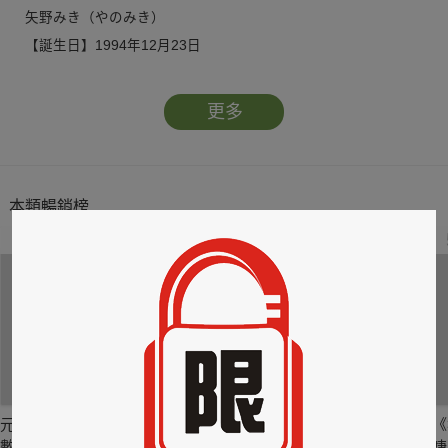
矢野みき（やのみき）
【誕生日】1994年12月23日
【サイズ】T163 / B85 / W59 / H86
【出身地】埼玉
更多
【趣味】ダーツ、岩盤浴、お酒
【特技】陸上競技、長距離走
本類暢銷榜
2
3
4
元元 吳婕安寫真書
Super Lisa 林莎 珍
心懸子玄 陳子玄數
《
數位版
愛收藏版數位寫真
位寫真
婕