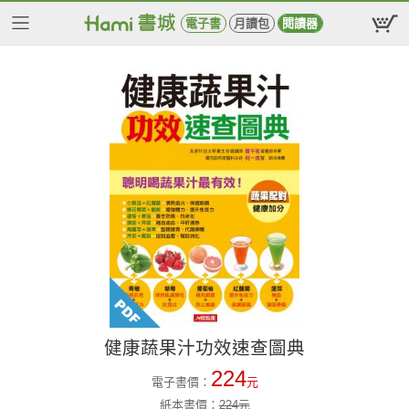
電子書
月讀包
閱讀器
健康蔬果汁功效速查圖典
224
電子書價：
元
紙本書價：
224
元