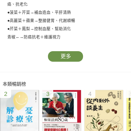
癌、抗老化
●菠菜＋芹菜→補血造血、平肝清熱
●高麗菜＋蘋果→整腸健胃、代謝順暢
●芹菜＋鳳梨→控制血壓、幫助消化
青椒←→防癌抗老＋維護視力
草莓←→保持肌膚彈性＋抗發炎
紅肉葡萄柚←→開胃爽口＋降膽固醇
更多
胡蘿蔔←→提升免疫力＋保護眼睛
菠菜←→補血＋鞏固骨骼
防癌抗癌的祕訣－蔬果打汁搭配飲用
本類暢銷榜
抗癌防病的關鍵是「免疫力」，喝蔬果汁可最快提升免疫力。科
2
3
4
學研究發現：蔬果搭配食用，功效更甚於單獨食用，
如番茄和花椰菜皆有抗癌功效，搭配食用，抗癌效果加乘。多種
蔬果打汁飲用，正是獲得健康的捷徑。新鮮蔬果汁不
含塑化劑，富含神奇的抗癌植化素，製作超簡單，小蔬果大功
用，方便安全、喝出健康，遠離癌症與文明病。