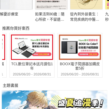
飲用蔬果汁6大好處
●吃進多種天然營養素●有助消除身心病痛
解憂診療室
如果活到80歲：隨
從內到外談養生：
九
●預防及改善慢性疾病●消脂一身輕
心所欲，不留遺
常見疾病的中醫調
秒
●美化皮膚，紅潤氣色●維持血液的酸鹼平衡
憾！日本精神科權
養
物
推薦你買好東西
威的幸齡樂活提案
驚
術
因
不
送觸
TCL數位筆記本送月讀包1
BOOX電子閱讀器加購皮
年
套5折
31
2026/06/20 - 2026/08/31
2026/06/20 - 2026/08/31
主題書展