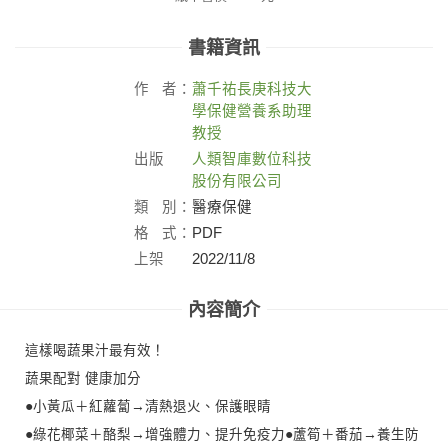
書籍資訊
作
者：
蕭千祐長庚科技大
學保健營養系助理
教授
出版
人類智庫數位科技
社：
股份有限公司
類
別：
醫療保健
格
式：
PDF
上架
2022/11/8
日：
內容簡介
這樣喝蔬果汁最有效！
蔬果配對 健康加分
●小黃瓜＋紅蘿蔔→清熱退火、保護眼睛
●綠花椰菜＋酪梨→增強體力、提升免疫力●蘆筍＋番茄→養生防