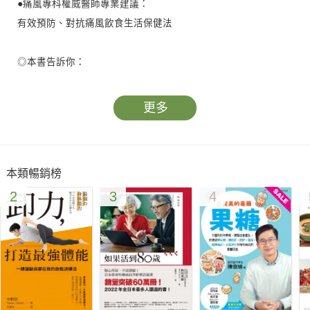
●痛風專科權威醫師專業建議：
有效預防、對抗痛風飲食生活保健法
◎本書告訴你：
●為什麼痛風在台灣大流行？為什麼原住民痛風患者偏多？
●為什麼中高齡男性的痛風患者特別多？
更多
●痛風的人不能吃黃豆和香菇、喝啤酒？
●哪些人是容易得痛風的高危險群？
●容易導致痛風的生活習慣？
本類暢銷榜
●哪些是高普林的「危險食物」？哪些是低普林的「安全食
2
3
4
物」？
●痛風只要不痛，就表示好了？
●痛風會遺傳嗎？痛風能根治嗎？
吃對食物＋正確作息＋適當運動＝降低尿酸＋遠離痛風
「吃」（飲食不當）是誘發痛風的主因！