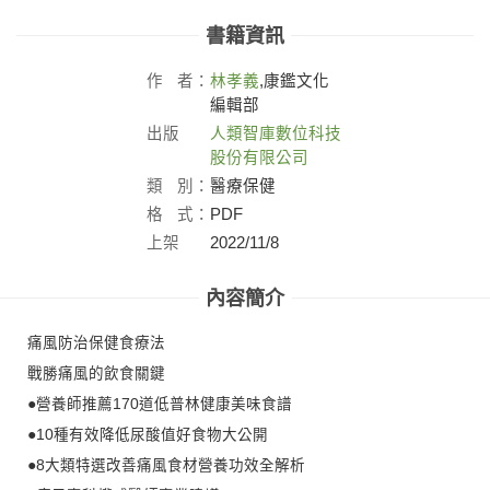
書籍資訊
作
者：
林孝義
,康鑑文化
編輯部
出版
人類智庫數位科技
社：
股份有限公司
類
別：
醫療保健
格
式：
PDF
上架
2022/11/8
日：
內容簡介
痛風防治保健食療法
戰勝痛風的飲食關鍵
●營養師推薦170道低普林健康美味食譜
●10種有效降低尿酸值好食物大公開
●8大類特選改善痛風食材營養功效全解析