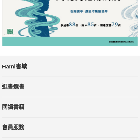
◎170道調養痛風健康料理 & 8大類低普林好食物
依據最適合患者的食材，設計170道保健食譜，由專業營養師把
關，詳細分析營養成分和功效，讓您吃得安心、吃出健康。
◎10種有效減少尿酸明星食材
專家精心嚴選10種健康天然食材，吃對關鍵好食物，輕鬆掌控尿
酸值、改善身體機能，享受美食也能降低尿酸值。
◎中西醫觀點兼備的痛風調養實用大全
專業權威的中、西醫師，提供全方位對抗痛風教戰手冊，必備保
Hami書城
健知識和完整調養祕訣、有效治療對策，助您從容面對疾病、舒
緩不適症狀，做好自我健康管理。掌握改善痛風的飲食祕訣，搭
逛書選書
配生活保養，控制尿酸、擁有健康，遠離痛風和高尿酸血症，就
是這麼簡單！
閱讀書籍
會員服務