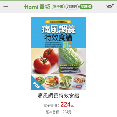
電子書
月讀包
閱讀器
痛風調養特效食譜
224
電子書價：
元
紙本書價：
224
元