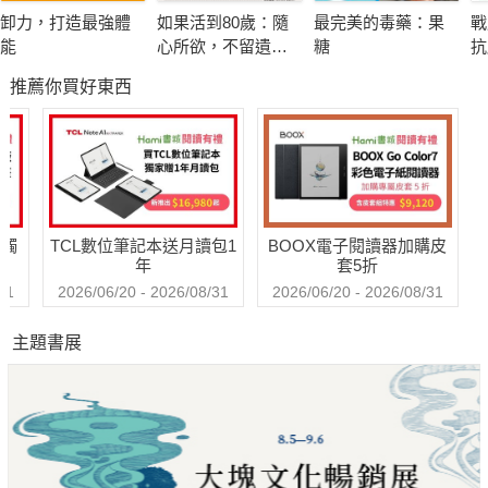
尿酸值高，小心痛風找上你！
卸力，打造最強體
如果活到80歲：隨
最完美的毒藥：果
戰
能
心所欲，不留遺
糖
抗
※ 為什麼叫「痛風」？病名由來有二說：
憾！日本精神科權
抗
推薦你買好東西
威的幸齡樂活提案
名
1 發作時的劇烈疼痛，是連風吹到身上都會痛
2 病症特性：劇烈疼痛、來去如風
目前國人得痛風多達50萬人，高居世界第一，95％的患者為男
性，最近連女性患者都增加，發病年齡也年輕化，儼然為新興國
民病。可稱作「準痛風病患」的高尿酸血症患者，更多達約500
送觸
TCL數位筆記本送月讀包1
BOOX電子閱讀器加購皮
萬人。
年
套5折
痛風病因和遺傳、過胖、三高飲食（高普林、高熱量、高蛋
31
2026/06/20 - 2026/08/31
2026/06/20 - 2026/08/31
白）、運動過度有關。「痛風」是發炎性關節炎，也是不良生活
主題書展
習慣的代謝性疾病，被稱為「眾病之王」(king of diseases)、
「富貴病」。還容易引發腎臟病、糖尿病、心臟病、高血脂、動
脈硬化、中風、結石等併發症！
[本書特色]