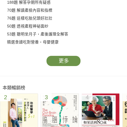
188題 解答孕期所有疑惑
70題 解讀產檢內容和指標
76題 這樣吃胎兒頭好壯壯
50題 透視產程神祕面紗
53題 聰明坐月子‧產後護理全解答
精選食譜吃對營養‧母嬰健康
破除懷孕錯誤迷思‧傳遞好孕正確觀念
更多
●準備懷孕前，哪些事不可不知？
增加行房次數，可提高受孕機率？懷孕前可注射「流感疫苗」
嗎？多攝取哪些營養素能幫助受孕？
本類暢銷榜
2
3
4
●懷孕後最在意哪些健康問題？
不知道已懷孕曾吃西藥，會影響寶寶嗎？「生一個孩子，掉一顆
牙」嗎？懷孕影響口腔健康？「爬樓梯」是適合孕婦的運動嗎？
●健康優生、安胎健兒，懷孕了怎麼吃？