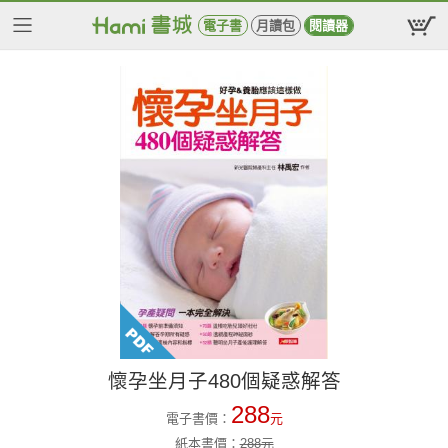
電子書
月讀包
閱讀器
懷孕坐月子480個疑惑解答
288
電子書價：
元
紙本書價：
288
元