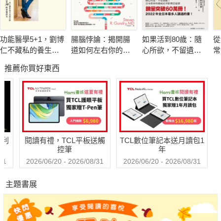
哪些營養素是胎兒發育的關鍵？過敏孕媽咪應該怎麼吃？懷孕時
吃生冷食物，寶寶氣管會不好？孕媽咪吃木瓜，會導致寶寶黃疸
嗎？準媽咪外食時該注意什麼？
功能醫學5+1，劉博
腸腦悖論：揭開腸
如果活到80歲：隨
從
●產檢時，該做的檢查項目有哪些？
仁不藏私的養生祕
道如何左右你的情
心所欲，不留遺
常
罹患妊娠高血壓、妊娠糖尿病怎麼辦？為何要做胎兒超音波檢
密
緒、記憶與行為
憾！日本精神科權
養
推薦你買好東西
威的幸齡樂活提案
查？胎兒「臍帶繞頸」、「胎位不正」怎麼辦？
●分娩有哪些注意事項？
催生對孕婦和胎兒有危險嗎？何種情況下需要入院待產？施打無
痛分娩針，會傷害到脊髓和神經嗎？頭胎剖腹產，第二胎也需要
剖腹嗎？
哈利
閱讀有禮，TCL平板送觸
TCL數位筆記本送月讀包1
●如何坐好月子，恢復健康？
控筆
年
自然產、剖腹產，月子怎麼做？何時可開始服用生化湯、麻油
31
2026/06/20 - 2026/08/31
2026/06/20 - 2026/08/31
雞？為何產後惡露一直不止？
主題書展
●孕期三階段怎樣吃才對？
針對孕期不同階段需求設計食譜，孕媽咪吃對營養，改善孕期不
適，幫助胎兒健康成長。