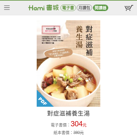
電子書
月讀包
閱讀器
對症滋補養生湯
304
電子書價：
元
紙本書價：
380
元