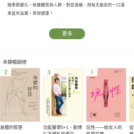
隨季節變化，依據體質與人群，對症滋補，用每天飯前的一口湯
來延年益壽，常保健康！
更多
本類暢銷榜
2
3
4
身體的智慧
功能醫學5+1，劉博
玩性――給女人的
從
仁不藏私的養生祕
性愛指導
常