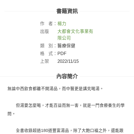
書籍資訊
作
者：
楊力
出版
大都會文化事業有
社：
限公司
類
別：
醫療保健
格
式：
PDF
上架
2022/11/15
日：
內容簡介
無論中西飲食都離不開湯品，而中醫更是講究喝湯。
但湯要怎麼喝，才能百益而無一害，就是一門食療養生的學
問。
全書收錄超過180道豐富湯品，除了大飽口福之外，還能跟