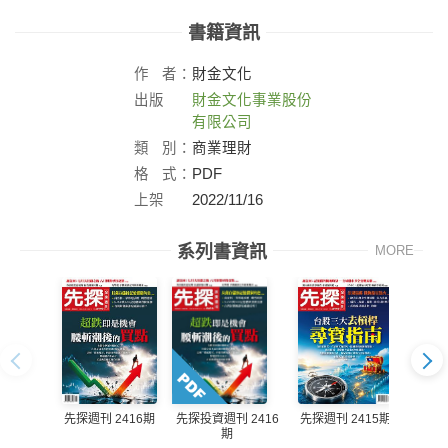
書籍資訊
作
者：
財金文化
出版
財金文化事業股份
社：
有限公司
類
別：
商業理財
格
式：
PDF
上架
2022/11/16
日：
系列書資訊
MORE
先探週刊 2416期
先探週刊 2415期
先探投資週刊 2416
先探投
期