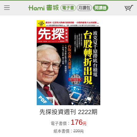
電子書
月讀包
閱讀器
先探投資週刊 2222期
176
電子書價：
元
紙本書價：
220
元