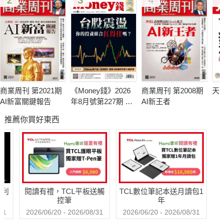
商業周刊 第2021期
《Money錢》2026
商業周刊 第2008期
天
AI新富關鍵報告
年8月號第227期 台
AI新王者
股震盪 你的投資組
推薦你買好東西
合扛得住嗎？3個家
庭真實故事 揭開資
產配置致命傷
哈利
閱讀有禮，TCL平板送觸
TCL數位筆記本送月讀包1
控筆
年
31
2026/06/20 - 2026/08/31
2026/06/20 - 2026/08/31