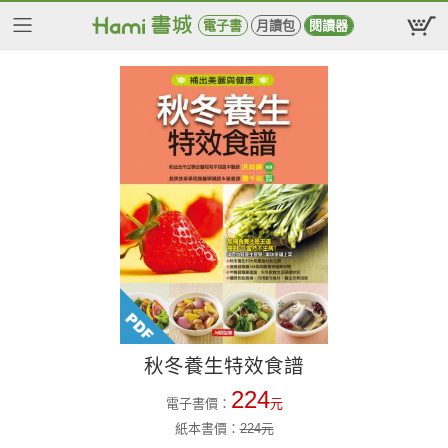
電子書
月讀包
閱讀器
秋冬養生特效食譜
224
電子書價：
元
紙本書價：
224
元