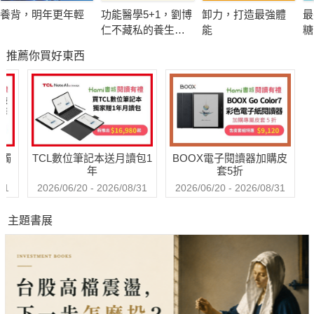
關鍵食物，食療保健、滋補養身、美容護膚，秋燥冬寒完全根
養背，明年更年輕
功能醫學5+1，劉博
卸力，打造最強體
最
治。
仁不藏私的養生祕
能
糖
皮膚乾燥、便祕、腹瀉、咳嗽、喉痛、手腳冰冷等，秋冬常見問
密
推薦你買好東西
題，一次解決！
本書特色
◎ 168道秋冬食療養生元氣料理
專家精選10大類養生天然食材，掌握秋冬食補原則，設計健康美
送觸
TCL數位筆記本送月讀包1
BOOX電子閱讀器加購皮
味食譜，美味藥膳和簡易家常菜，提供完整保健功效說明。透過
年
套5折
膳食自我調理，秋冬同食進補，增強體質、健康加分。
31
2026/06/20 - 2026/08/31
2026/06/20 - 2026/08/31
◎ 中醫智慧養生祕訣大公開
主題書展
吃對好食物，是調整體質的關鍵,藥膳、運動和穴位按摩，是保養
身體的養命法寶。中醫師分享老祖宗的保健智慧，掌握健康吃補
祕訣、飲食禁忌，教您用最簡單、自然的方法，改善根本體質，
打造強健身體。
◎ 樂活保健自然療法大揭密 專家現身說法，從飲食、生活細