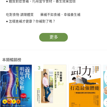
● 體質對症食補、巧用當令食材，養生效果加倍
吃對食物 調理體質 藥補不如食補．幸福養生補
● 怎樣進補才健康？你補對了嗎？
● 小心「吃補」變「吃毒」，花錢反傷身？
● 如何「補」對，才能有效調整體質？
更多
● 進補吃錯，身體可能越補越糟？
● 溫補、平補、清補，該怎麼區分？
● 秋冬特別容易感冒、如何防治？
本類暢銷榜
● 熱性食物、寒涼性食物怎麼分？
2
3
4
● 飲食適當進補，即可走出「亞健康」狀態？ 進補不用花大
錢．秋冬調養食補祕笈
中醫重視「天人相應，順應四時」，《黃帝內經》提到：「春夏
養陽，秋冬養陰」，因應自然氣候變化，正確食補調養，美顏益
體，補出好氣色，健康活到天年！ 中國人就是愛吃補，冬令
進補更不可少，瞭解自身體質，掌握食物屬性，配合時令、吃對