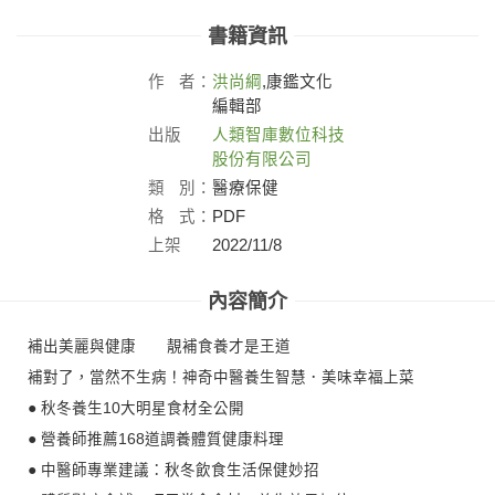
書籍資訊
作
者：
洪尚綱
,康鑑文化
編輯部
出版
人類智庫數位科技
社：
股份有限公司
類
別：
醫療保健
格
式：
PDF
上架
2022/11/8
日：
內容簡介
補出美麗與健康 靚補食養才是王道
補對了，當然不生病！神奇中醫養生智慧．美味幸福上菜
● 秋冬養生10大明星食材全公開
● 營養師推薦168道調養體質健康料理
● 中醫師專業建議：秋冬飲食生活保健妙招