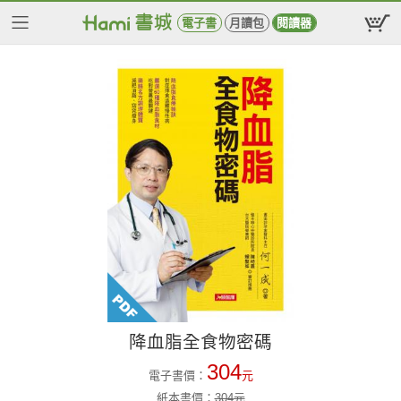
電子書
月讀包
閱讀器
降血脂全食物密碼
304
電子書價：
元
紙本書價：
304
元