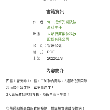
書籍資訊
作
者：
何一成新光醫院婦
產科主任
出版
人類智庫數位科技
社：
股份有限公司
類
別：
醫療保健
格
式：
PDF
上架
2022/11/8
日：
內容簡介
西醫＋營養師＋中醫，三師聯合問診，8週降低膽固醇！
高血脂併發症死亡率更勝癌症！
3大專家教您吃對食物，降低三高不生病！
◎醫師細說高血脂食療祕訣，對症擇食遠離慢性病！