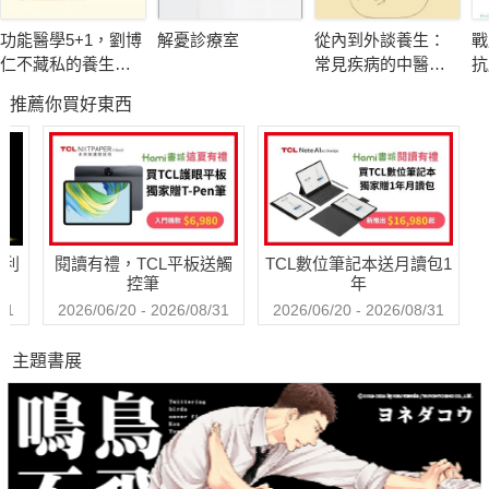
60種抗氧化好食材，特調130道減脂特效食譜
功能醫學5+1，劉博
解憂診療室
從內到外談養生：
戰
高血脂是吃出來的富貴病，高纖少油飲食，是戰勝膽固醇的關
仁不藏私的養生祕
常見疾病的中醫調
抗
鍵！營養師細說食材營養、宜忌。吃好每天3頓飯，8週血脂一定
密
養
抗
推薦你買好東西
名
降！
50道中醫消脂方&民間養生驗方，幫助降低膽固醇
高血脂是心血管疾病的元凶。藥膳、茶湯天然無副作用，促進血
液循環，維持經絡暢通，加速消脂塑身成效！
哈利
閱讀有禮，TCL平板送觸
TCL數位筆記本送月讀包1
控筆
年
31
2026/06/20 - 2026/08/31
2026/06/20 - 2026/08/31
主題書展