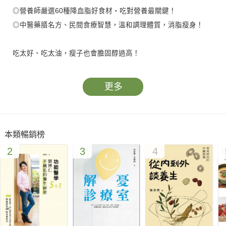
◎營養師嚴選60種降血脂好食材‧吃對營養最關鍵！
◎中醫藥膳名方、民間食療智慧，溫和調理體質，消脂瘦身！
吃太好、吃太油，瘦子也會膽固醇過高！
血脂異常全食物調養，重拾健康樂活人生！
更多
◎膽固醇過高帶來全身文明病？
◎年輕人、瘦子就不會動脈硬化嗎？
◎如何安排飲食才能有效控制膽固醇？
本類暢銷榜
◎地中海飲食法能防治心血管疾病？
2
3
4
◎壓力也會影響血液中的膽固醇含量？
降血脂Q&A專家解惑，觀念正確最重要
權威醫師傾囊相授，調整飲食生活習慣、對症擇食、配合用藥，
有效降低高血脂，遠離心血管疾病及慢性病威脅。