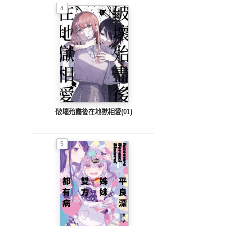
4
破壞殆盡後在地獄相愛(01)
5