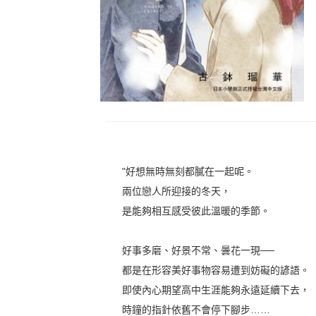
"好想無時無刻都膩在一起呢。
兩位戀人所迎接的冬天，
是能夠相互感受彼此溫暖的季節。
好事多磨、好景不常、曇花一現──
都是在形容美好事物容易遭到妨礙的諺語。
即使內心期望高中生涯能夠永遠延續下去，
時鐘的指針依舊不會停下腳步……