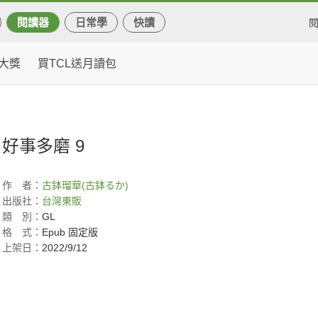
閱讀器
日常學
快讀
大獎
買TCL送月讀包
好事多磨 9
作
者：
古鉢瑠華(古鉢るか)
出版社：
台灣東販
類
別：
GL
格
式：
Epub 固定版
上架日：
2022/9/12