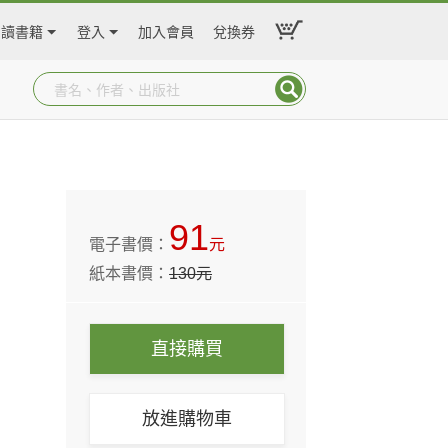
閱讀書籍
登入
加入會員
兌換券
91
電子書價：
元
紙本書價：
130
元
直接購買
放進購物車