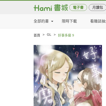
電子書
月讀包
全部的書
限時下載
看雜誌抽
>
GL
>
首頁
好事多磨 9