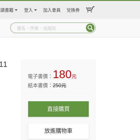
閱讀書籍
登入
加入會員
兌換券
11
180
電子書價：
元
紙本書價：
250
元
直接購買
放進購物車