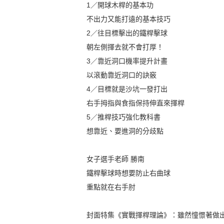
1／開球木桿的基本功
不出力又能打遠的基本技巧
2／往目標擊出的鐵桿擊球
朝左側揮去就不會打厚！
3／靠近洞口機率提升計畫
以滾動靠近洞口的訣竅
4／目標就是沙坑一發打出
右手拇指與食指保持伸直來揮桿
5／推桿技巧強化教科書
想靠近、要進洞的分歧點
女子選手老師 勝南
鐵桿擊球時想要防止右曲球
重點就在右手肘
封面特集《實戰揮桿理論》：雖然憧憬著做