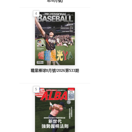
年/8月號)
4
職業棒球8月號/2026第533期
5