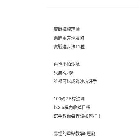
實戰揮桿理論
業餘單差球友的
實戰進步法11種
再也不怕沙坑
只要3步驟
誰都可以成為沙坑好手
100碼2.5桿進洞
以2.5桿內收掉目標
選手教你每桿該如何打！
易懂的重點教學5連發