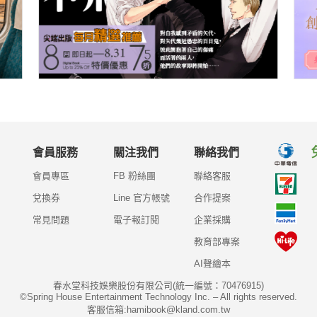
會員服務
關注我們
聯絡我們
會員專區
FB 粉絲團
聯絡客服
兌換券
Line 官方帳號
合作提案
常見問題
電子報訂閱
企業採購
教育部專案
AI聲繪本
春水堂科技娛樂股份有限公司(統一編號：70476915)
©Spring House Entertainment Technology Inc. – All rights reserved.
客服信箱:hamibook@kland.com.tw