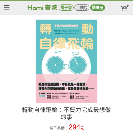
電子書
月讀包
閱讀器
轉動自律飛輪：不費力完成最想做
的事
294
電子書價：
元