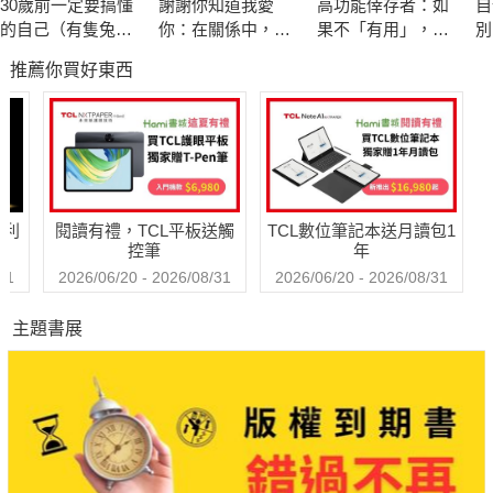
30歲前一定要搞懂
謝謝你知道我愛
高功能倖存者：如
自
由切換時間管理工具，才能真正達到掌控時間的目的。
的自己（有隻兔子
你：在關係中，面
果不「有用」，我
別
封面版）
對愛，接受愛，學
還值得被愛嗎？
推薦你買好東西
習愛，放下愛
▍運用飛輪效應，自律金字塔五大系統層層遞進
動機系統幫助建立認知打底、行動系統以OKR幫助聚焦有效關鍵
行動、成就系統以正向回饋幫助習慣建立、平衡系統導引探索富
足人生的均衡點、成長系統幫助建立成長型思維，持續創造成長
正循環。
哈利
閱讀有禮，TCL平板送觸
TCL數位筆記本送月讀包1
控筆
年
◤讓自律自然而然，打造富足人生◢
31
2026/06/20 - 2026/08/31
2026/06/20 - 2026/08/31
自律行動沒有標準答案，當焦點放在追求人生目標和幸福時，當
主題書展
我們不再糾結於自律，甚至忘記自律這件事，自律就會自然而然
地回到我們身邊。
個人成長，有快樂也有痛苦，唯有自律，才能跳脫成長之苦，邁
入成長的喜悅……