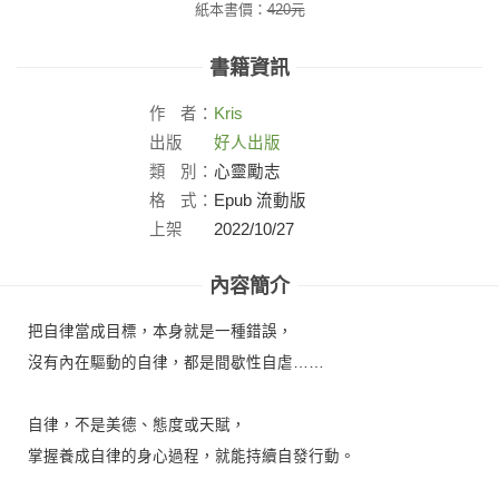
紙本書價：
420
元
書籍資訊
作
者：
Kris
出版
好人出版
社：
類
別：
心靈勵志
格
式：
Epub 流動版
上架
2022/10/27
日：
內容簡介
把自律當成目標，本身就是一種錯誤，
沒有內在驅動的自律，都是間歇性自虐……
自律，不是美德、態度或天賦，
掌握養成自律的身心過程，就能持續自發行動。