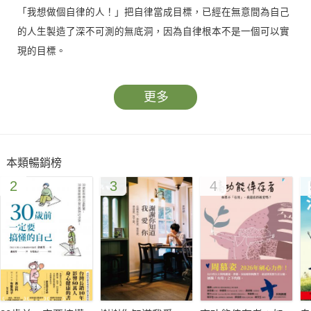
「我想做個自律的人！」把自律當成目標，已經在無意間為自己
的人生製造了深不可測的無底洞，因為自律根本不是一個可以實
現的目標。
▍自律不是目標，而是實現人生目標的工具
更多
如果讓形式化的自律打亂成長的節奏，反而會變成生命的束縛，
只有我們的人生使命和目標，才是自律最強的驅動力。
本類暢銷榜
▍人生基本法，探索人生目標並建立生涯策略
2
3
4
人生是複雜而充滿不確定性的過程，本書引導撰寫自己的「人生
基本法」，幫助多面向思考人生目標，打造自律的動機和意義，
讓自律成為服務人生的工具。
▍依據個人發展，時間管理活用升級
學生求學、職場新手、中階主管、高階管理……從清單法到
80/20法則，從多做到少做，在不同的人生階段和環境場景，自