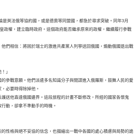
論是英法俄等協約國，或是德奧等同盟國，都急於尋求突破。同年3月
沙皇政權，建立臨時政府。這個政府能否繼承原來的政權，繼續履行參戰
他們相信：將困於瑞士的激進共產黨人列寧送回俄國，煽動俄國退出戰
他！」
的參戰意願。他們派遣多名知識分子與間諜進入俄羅斯，鼓舞人民的愛
家，必要時得除掉他。
護送他直達俄國邊界。這段旅程的計畫不斷修改，所經的國家各懷鬼
取行動，卻拿不準動手的時機。
的性格與絕不妥協的信念，也描繪出一戰中各國的處心積慮與局勢的詭