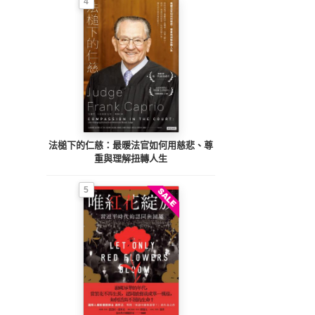
4
法槌下的仁慈：最暖法官如何用慈悲、尊
重與理解扭轉人生
5