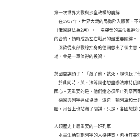
第一次世界大戰與沙皇政權的崩解
在1917年，世界大戰的局勢陷入膠著，不
（俄國曆法為2月），一場突發的革命推翻
的合約，頓時成為左右戰局的最重要關鍵。
亟欲從東部戰線抽身的德國想出了個主意，
場，會是一筆值得的投資。
英國間諜頭子：「殺了他，該死，趕快殺了
於此同時，英、法等國也想盡辦法維持俄國
國心。更重要的是，他們還必須阻止列寧回
德國與列寧達成協議，派遣一輛列車和士兵
胎，月台上也站滿了間諜。只是，各國想採
人類歷史上最重要的一班列車
本書生動刻劃列寧的人格特質，包括其暴烈