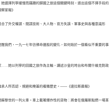
她選擇列寧緩慢而蹣跚的歸國之旅這個關鍵時刻，道出這個不擇手段的
觀察家報》
合了外交權謀、間諜技術、大人物、官方失誤、軍事史與各種意識形
醒我們，一九一七年彷彿命運般的變化，如何始於一個看似不重要的事
……她以列寧的回國之旅作為主軸，講述沙皇的垮台和布爾什維克對政
承人所否認、規避和掩蓋的複雜歷史。——《達拉斯晨報》
蘇黎世的一列火車。車上載著爆炸性的貨物：將會在俄羅斯點燃一場革