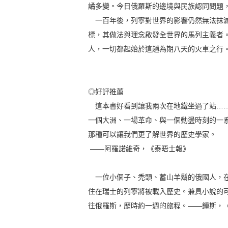
譎多變。今日俄羅斯的邊境與民族認同問題
一百年後，列寧對世界的影響仍然無法抹滅
標，其做法與理念啟發全世界的馬列主義者
人，一切都起始於這趟為期八天的火車之行
◎好評推薦
這本書好看到讓我兩次在地鐵坐過了站……
一個大洲、一場革命、與一個動盪時刻的一
那種可以讓我們更了解世界的歷史學家。
——阿羅諾維奇，《泰晤士報》
一位小個子、禿頭、蓄山羊鬍的俄國人，在
住在瑞士的列寧將被載入歷史。兼具小說的
往俄羅斯，歷時約一週的旅程。——鍾斯，