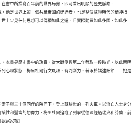
，在書中所描寫百年前的世界局勢，即可看出明顯的歷史脈絡。
。他是世界上第一個共產帝國的建造者，也是整個蘇聯時代的精神指
。世上少見任何思想可以傳播如此之遠，且實際動員如此多國、如此多
。
。本書是歷史書中的瑰寶，從大戰倒數第二年截取一段時光，以此闡明
系列心理狀態。梅里杜爾行文風趣、有判斷力、著眼於講述細節……她是
妻子與三十個同伴的陪同下，登上蘇黎世的一列火車。以流亡人士身分
可讀性和豐富的想像力，梅里杜爾追蹤了列寧從德國經過瑞典和芬蘭，前
《觀察家報》