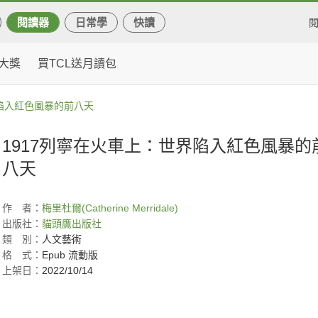
閱讀器
日常學
快讀
大獎
買TCL送月讀包
界陷入紅色風暴的前八天
1917列寧在火車上：世界陷入紅色風暴的
八天
作
者：
梅里杜爾(Catherine Merridale)
出版社：
貓頭鷹出版社
類
別：
人文藝術
格
式：
Epub 流動版
上架日：
2022/10/14