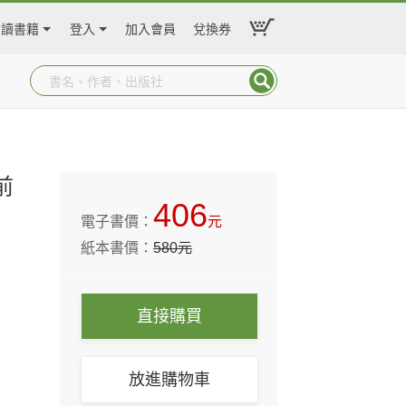
閱讀書籍
登入
加入會員
兌換券
前
406
電子書價：
元
紙本書價：
580
元
直接購買
放進購物車