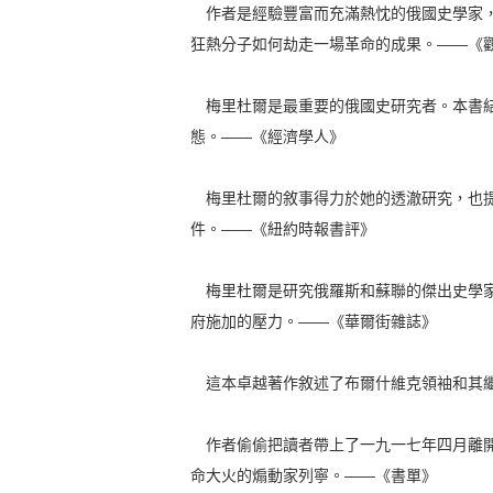
作者是經驗豐富而充滿熱忱的俄國史學家，
狂熱分子如何劫走一場革命的成果。——《
梅里杜爾是最重要的俄國史研究者。本書結
態。——《經濟學人》
梅里杜爾的敘事得力於她的透澈研究，也提
件。——《紐約時報書評》
梅里杜爾是研究俄羅斯和蘇聯的傑出史學家
府施加的壓力。——《華爾街雜誌》
這本卓越著作敘述了布爾什維克領袖和其繼
作者偷偷把讀者帶上了一九一七年四月離開
命大火的煽動家列寧。——《書單》