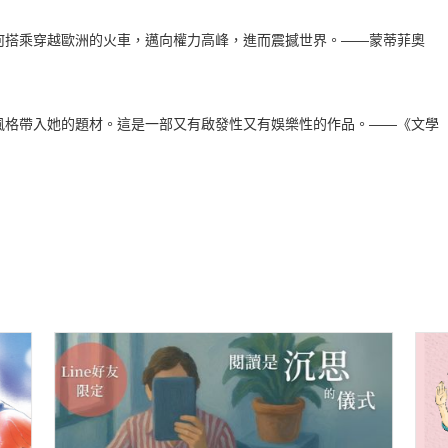
搭乘穿越歐洲的火車，邁向權力高峰，進而震撼世界。——蒙蒂菲奧
格帶入她的題材。這是一部又有啟發性又有娛樂性的作品。——《文學