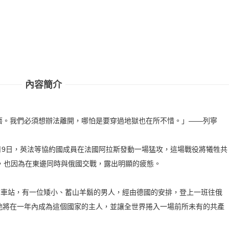
內容簡介
磨。我們必須想辦法離開，哪怕是要穿過地獄也在所不惜。」——列寧
月9日，英法等協約國成員在法國阿拉斯發動一場猛攻，這場戰役將犧牲共
，也因為在東邊同時與俄國交戰，露出明顯的疲態。
世車站，有一位矮小、蓄山羊鬍的男人，經由德國的安排，登上一班往俄
他將在一年內成為這個國家的主人，並讓全世界捲入一場前所未有的共產