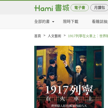
電子書
月讀包
全部的書
限時下載
看雜誌抽
>
>
首頁
人文藝術
1917列寧在火車上：世