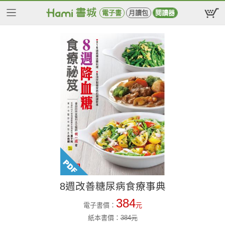
電子書
月讀包
閱讀器
8週改善糖尿病食療事典
384
電子書價：
元
紙本書價：
384
元