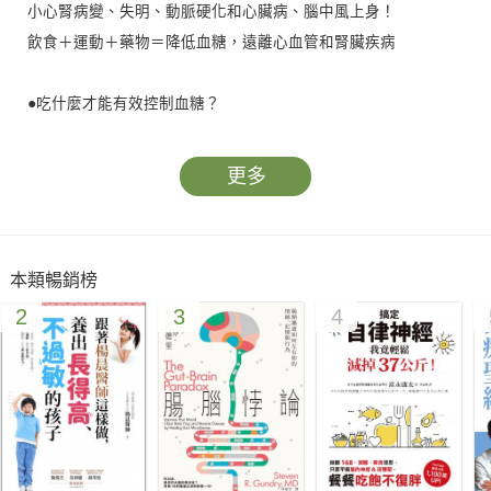
小心腎病變、失明、動脈硬化和心臟病、腦中風上身！
飲食＋運動＋藥物＝降低血糖，遠離心血管和腎臟疾病
●吃什麼才能有效控制血糖？
●糖尿病患是何補充什麼健康食品？
●什麼是升糖指數、反式脂肪？
更多
●哪些日常保健方法能降低血糖值？
●肥胖者才會得糖尿病嗎？
本類暢銷榜
215道8週糖尿病調理食譜配餐
2
3
4
營養師提供專業營養分析、改善糖尿病功效，幫助您在8週內循
序漸進調理身體，有效降低血糖、血脂與膽固醇，吃得更健康安
心。
5項控制糖尿病的關鍵飲食要訣
戰勝糖尿病，就從飲食控制開始！權威專家告訴您如何吃對食
物、代換營養素，聰明運用健康食材對症食療，針對病情設計改