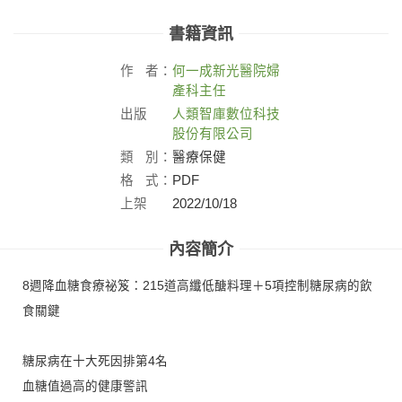
書籍資訊
作
者：
何一成新光醫院婦
產科主任
出版
人類智庫數位科技
社：
股份有限公司
類
別：
醫療保健
格
式：
PDF
上架
2022/10/18
日：
內容簡介
8週降血糖食療祕笈：215道高纖低醣料理＋5項控制糖尿病的飲
食關鍵
糖尿病在十大死因排第4名
血糖值過高的健康警訊