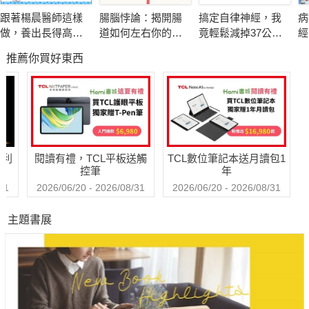
善病況的專屬食譜。
跟著楊晨醫師這樣
腸腦悖論：揭開腸
搞定自律神經，我
病
做，養出長得高、
道如何左右你的情
竟輕鬆減掉37公
經
不過敏的孩子
緒、記憶與行為
斤！推翻168、減
爾
推薦你買好東西
醣、斷食迷思，只
吃
要平衡腦內神經&荷
更
爾蒙，餐餐吃飽不
復胖
哈利
閱讀有禮，TCL平板送觸
TCL數位筆記本送月讀包1
控筆
年
31
2026/06/20 - 2026/08/31
2026/06/20 - 2026/08/31
主題書展