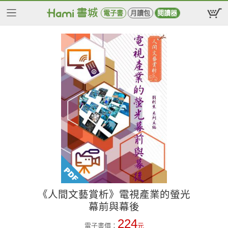
電子書
月讀包
閱讀器
《人間文藝賞析》電視產業的螢光
幕前與幕後
224
電子書價：
元