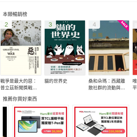
本類暢銷榜
2
3
4
戰爭是最大的惡：
貓的世界史
桑和朵瑪：西藏離
唯
普立茲新聞獎戰地
散社群的流動與社
平
記者的血淚紀實
會韌性
屬
推薦你買好東西