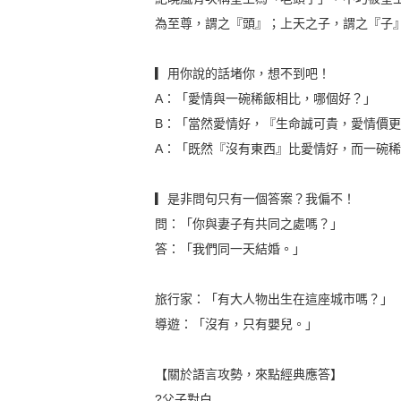
為至尊，謂之『頭』；上天之子，謂之『子
▎用你說的話堵你，想不到吧！
A：「愛情與一碗稀飯相比，哪個好？」
B：「當然愛情好，『生命誠可貴，愛情價
A：「既然『沒有東西』比愛情好，而一碗
▎是非問句只有一個答案？我偏不！
問：「你與妻子有共同之處嗎？」
答：「我們同一天結婚。」
旅行家：「有大人物出生在這座城市嗎？」
導遊：「沒有，只有嬰兒。」
【關於語言攻勢，來點經典應答】
?父子對白