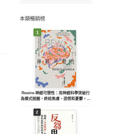
本類暢銷榜
1
Rewire-神經可塑性：用神經科學突破行
為模式迴圈，終結焦慮、恐慌和憂鬱，實
現最佳的心理健康
2