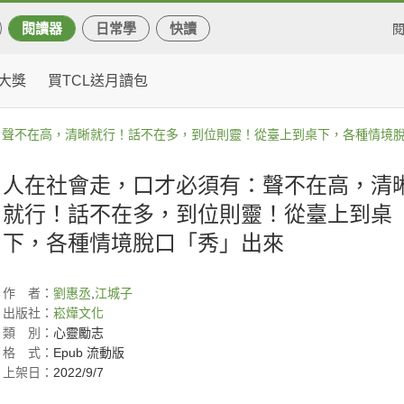
閱讀器
日常學
快讀
大獎
買TCL送月讀包
：聲不在高，清晰就行！話不在多，到位則靈！從臺上到桌下，各種情境
人在社會走，口才必須有：聲不在高，清
就行！話不在多，到位則靈！從臺上到桌
下，各種情境脫口「秀」出來
作
者：
劉惠丞
,
江城子
出版社：
崧燁文化
類
別：
心靈勵志
格
式：
Epub 流動版
上架日：
2022/9/7