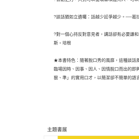
?談話猶如立遺囑：話越少訟爭越少。──葛
?對一個心持反對意見者，講話卻有必要謙和
斯‧培根
★本書特色：隨著脫口秀的風靡，這種談話
臨場因時、因事、因人、因情脫口而出的即
狠、準」的實用口才，以簡潔卻不簡單的語
主題書展