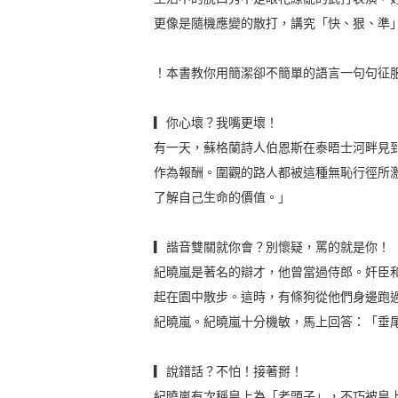
更像是隨機應變的散打，講究「快、狠、準
！本書教你用簡潔卻不簡單的語言一句句征
▎你心壞？我嘴更壞！
有一天，蘇格蘭詩人伯恩斯在泰晤士河畔見
作為報酬。圍觀的路人都被這種無恥行徑所
了解自己生命的價值。」
▎諧音雙關就你會？別懷疑，罵的就是你！
紀曉嵐是著名的辯才，他曾當過侍郎。奸臣
起在園中散步。這時，有條狗從他們身邊跑
紀曉嵐。紀曉嵐十分機敏，馬上回答：「垂
▎說錯話？不怕！接著掰！
紀曉嵐有次稱皇上為「老頭子」，不巧被皇