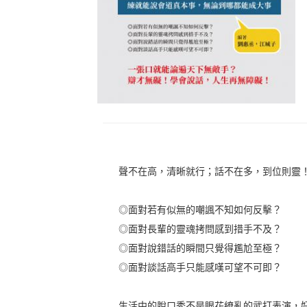
聲不在高，清晰就行；話不在多，到位則靈
◎面對若有似無的嘲諷不知如何反擊？
◎面對長輩的靈魂拷問感到措手不及？
◎面對說錯話的瞬間只覺得尷尬至極？
◎面對談話高手只能感嘆可望不可即？
生活中的脫口秀不是眼花繚亂的武打表演，