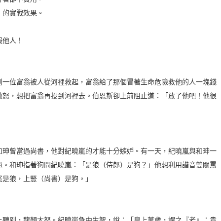
」的實戰效果。
服他人！
到一位富翁被人從河裡救起，富翁給了那個冒著生命危險救他的人一塊錢
激怒，想把富翁再投到河裡去。伯恩斯卻上前阻止道：「放了他吧！他很
和珅曾當過尚書，他對紀曉嵐的才能十分嫉妒。有一天，紀曉嵐與和珅一
過。和珅指著狗問紀曉嵐：「是狼（侍郎）是狗？」他想利用諧音雙關罵
尾是狼，上豎（尚書）是狗。」
上聽到，龍顏大怒。紀曉嵐急中生智，說：「皇上萬歲，謂之『老』；貴