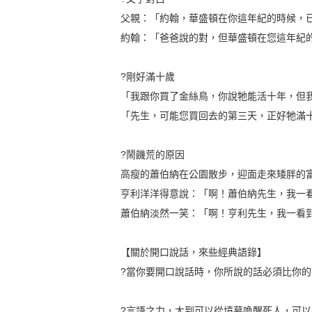
父親：「約翰，華盛頓在你這年紀的時候，
約翰：「爸爸說的對，但華盛頓在您這年紀
?剛好滿十歲
「我跟你買了金絲鳥，你說牠能活十年，但
「先生，可能您買回去的第三天，正好牠滿
?鬧饑荒的原因
高瘦的蕭伯納在公園散步，迎面走來矮胖的
亨利洋洋得意說：「啊！蕭伯納先生，我一
蕭伯納淡然一笑：「啊！亨利先生，我一看
【關於開口說話，來些經典語錄】
?當你要開口說話時，你所說的話必須比你的
?言語之力，大到可以從墳墓喚醒死人，可以