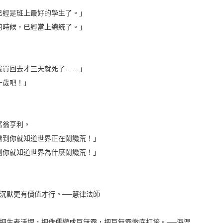
已經是班上最好的學生了。」
的時候，已經當上總統了。」
我買回去才三天就死了……」
十歲吧！」
富翁亨利。
看到你就知道世界正在鬧饑荒！」
到你就知道世界為什麼鬧饑荒！」
沉默更有價值才行。──慧律法師
把生者活埋，把侏儒變成巨無霸，把巨無霸徹底打垮。──海涅