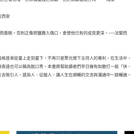
拉西安
而委婉。否則正像把鹽撒入傷口，會使他已有的成見更深。──法蘭西
風格逐漸從臺上走到臺下，不再只是聚光燈下主持人的專利。在生活中，
興表達也可以稱為脫口秀。本書將幫助讀者們早日擁有如散打一般「快、
言去吸引人、感染人、征服人，讓人生在順暢的交流與溝通中一路暢通。