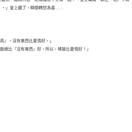
』。」皇上聽了，瞬間轉怒為喜……
更高』，沒有東西比愛情好。」
稀飯總比『沒有東西』好，所以，稀飯比愛情好！」