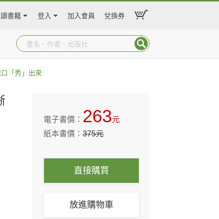
閱讀書籍
登入
加入會員
兌換券
脫口「秀」出來
晰
263
電子書價：
元
紙本書價：
375
元
直接購買
放進購物車