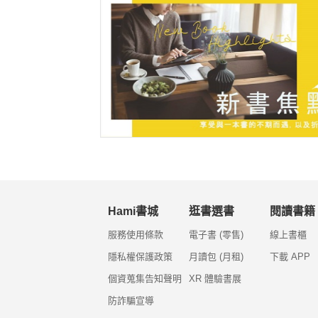
Hami書城
逛書選書
閱讀書籍
服務使用條款
電子書 (零售)
線上書櫃
隱私權保護政策
月讀包 (月租)
下載 APP
個資蒐集告知聲明
XR 體驗書展
防詐騙宣導