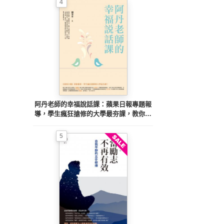
4
阿丹老師的幸福說話課：蘋果日報專題報
導，學生瘋狂搶修的大學最夯課，教你不
當句點王，「說」出幸福人生！
5