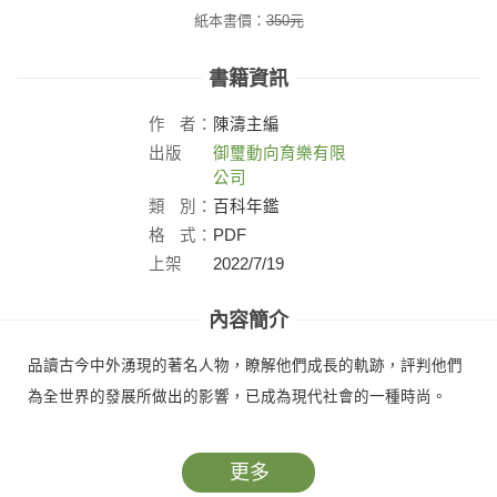
紙本書價：
350
元
書籍資訊
作
者：
陳濤主編
出版
御璽動向育樂有限
社：
公司
類
別：
百科年鑑
格
式：
PDF
上架
2022/7/19
日：
內容簡介
品讀古今中外湧現的著名人物，瞭解他們成長的軌跡，評判他們
為全世界的發展所做出的影響，已成為現代社會的一種時尚。
更多