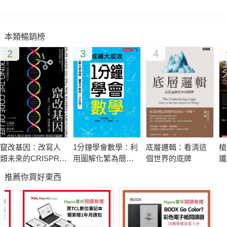
本類暢銷榜
2
3
4
竄改基因：改寫人
1分鐘學會數學：利
底層邏輯：看清這
槍
類未來的CRISPR和
用圖解化繁為簡，
個世界的底牌
鐵
基因編輯
國高中數學一次打
運
推薦你買好東西
通！成績大反攻
念
(PDF)