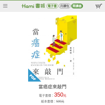
電子書
月讀包
閱讀器
當癌症來敲門
350
電子書價：
元
紙本書價：
500
元