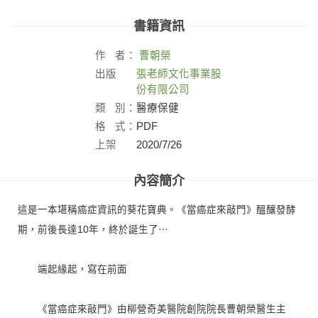
書籍資訊
作
者：
曹朝榮
出版
張老師文化事業股
社：
份有限公司
類
別：
醫療保健
格
式：
PDF
上架
2020/7/26
日：
內容簡介
這是一本堪稱癌症資訊的葵花寶典。《當癌症來敲門》醞釀發酵
期，前後長達10年，終於誕生了⋯
端起緣起，寫在前面
《當癌症來敲門》由柳營奇美醫院創院院長曹朝榮醫生主