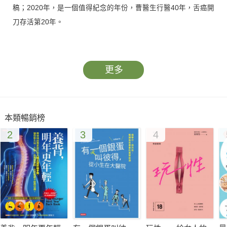
稿；2020年，是一個值得紀念的年份，曹醫生行醫40年，舌癌開
刀存活第20年。
曹醫生歷癌歸來，更懂癌，樂意分享自己的抗癌經驗，以及
治療癌症病人逾40年的觀察和體會，期待透過自己的專業醫學知
更多
識，讓一般民眾，尤其罹癌病人和家屬在接觸比較專業的知識或
專業網站之前，有這本書做為橋樑，更容易理解專業的部分，也
期盼對醫療人員有所助益，這是出版本書最重要的目的。
本類暢銷榜
2
3
4
他認為，癌症治療領域，正面叢書很少，大部分書籍好像要
給讀者一個驚奇、驚喜，語不驚人死不休，然而內容並不正確；
全書有系統邏輯，起承轉合，再交由成功大學醫學院護理系教授
趙可式親自書審，肯定讀來引人入勝；若懷抱一顆輕鬆自在的心
情，這本書冊，還滿接近醫學小說的。目錄章節全多露，有導讀
的概念。方便網友先睹為快，請跟隨曹朝榮醫生的步履前進！