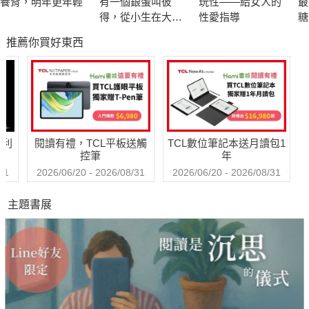
養背，明年更年輕
有一個銀蛋叫彼
玩性――給女人的
最
抗癌之旅，新里程碑
得，從小生在大醫
性愛指導
糖
院：借學分、逃兵
推薦你買好東西
役，戴鋼盔赴晨會
在伴行安寧的路上，曹朝榮以自身的專業與才學，散播光散
的實習血淚
播熱，完成最新著作《當癌症來敲門》民眾透過閱讀，了解正確
的癌症知識、醫療方式及罹癌心理歷程、輔助治療以及生活上必
需注意的事項等，定格了行醫與伴行珍貴的經驗與哲學典範。
哈利
閱讀有禮，TCL平板送觸
TCL數位筆記本送月讀包1
在對抗癌症的路上，創全國之先，成立了癌症哲學門診，不
控筆
年
只醫病，也要醫人、醫心。既是醫療專業人員也是患者，他說
31
2026/06/20 - 2026/08/31
2026/06/20 - 2026/08/31
「面對癌症的恐懼、焦慮，我也體驗過，但唯一的出路，就是用
主題書展
正確的方法去面對它⋯」
《當癌症來敲門》將是國內最新版、最權威的一本抗癌工具
專書。也將是您家家書案上，最完整與最新的抗癌戰報；凡走過
必留下痕跡，且讓曹醫生陪我們走到花開的那一天…