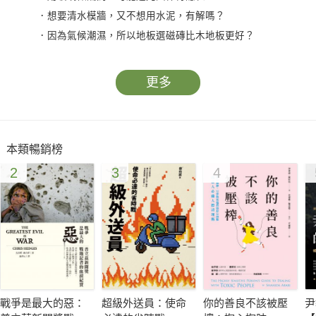
．想要清水模牆，又不想用水泥，有解嗎？
．因為氣候潮濕，所以地板選磁磚比木地板更好？
．隔音效果不佳，是隔牆建材的問題？
更多
居家裝修時，不論是自己裝修，還是找設計師，怎麼挑對、
用對建材，是屋主最擔心的事。一旦挑錯，不只無法呈現想像中
的空間樣貌，還可能讓居家安全產生疑慮。書中不只解析常用裝
本類暢銷榜
潢建材，並集結60個疑難問題，解開選用建材時的迷思與疑惑，
2
3
4
幫助讀者快速認識、選對適合的居家裝潢建材。同時並收錄材質
應用實例，提供讀者更多應用的IDEA。
本書特色
○集結多種裝潢建材種類，幫助讀者快速認識建材。
○解析裝潢建材知識，學會挑選建材各種眉角。
戰爭是最大的惡：
超級外送員：使命
你的善良不該被壓
尹
○收錄常見裝潢建材常見問題，解答關於建材各種疑難。