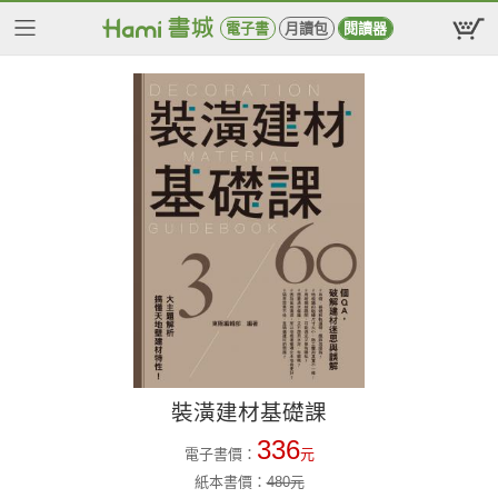
電子書
月讀包
閱讀器
裝潢建材基礎課
336
電子書價：
元
紙本書價：
480
元