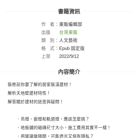
書籍資訊
作
者：
東販編輯部
出版
台灣東販
社：
類
別：
人文藝術
格
式：
Epub 固定版
上架
2022/9/12
日：
內容簡介
裝修前你要了解的居家裝潢建材！
解析天地壁建材特性！
解答關於建材的迷思與疑問！
．吊燈、嵌燈和軌道燈，應該怎麼挑？
．地板鋪的磁磚尺寸大小，施工費用其實不一樣！
．用玻璃做隔間，可能透光又保有隱私？