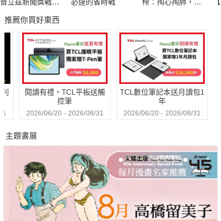
普立茲新聞獎戰地
必達的省時戰
榨：掏心掏肺，只
【
記者的血淚紀實
會換來他們的狼心
興
推薦你買好東西
狗肺，高敏人必備
裁
人際清理術
哈利
閱讀有禮，TCL平板送觸
TCL數位筆記本送月讀包1
控筆
年
31
2026/06/20 - 2026/08/31
2026/06/20 - 2026/08/31
主題書展