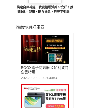
搞定自律神經，我竟輕鬆減掉37公斤！推
翻168、減醣、斷食迷思，只要平衡腦內
神經&荷爾蒙，餐餐吃飽不復胖
推薦你買好東西
BOOX電子閱讀器 X 哈利波特
套書特惠
2026/08/06 - 2026/08/31