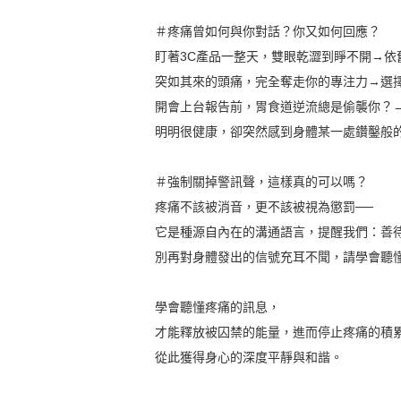
＃疼痛曾如何與你對話？你又如何回應？
盯著3C產品一整天，雙眼乾澀到睜不開→依
突如其來的頭痛，完全奪走你的專注力→選
開會上台報告前，胃食道逆流總是偷襲你？
明明很健康，卻突然感到身體某一處鑽鑿般
＃強制關掉警訊聲，這樣真的可以嗎？
疼痛不該被消音，更不該被視為懲罰──
它是種源自內在的溝通語言，提醒我們：善
別再對身體發出的信號充耳不聞，請學會聽
學會聽懂疼痛的訊息，
才能釋放被囚禁的能量，進而停止疼痛的積
從此獲得身心的深度平靜與和諧。