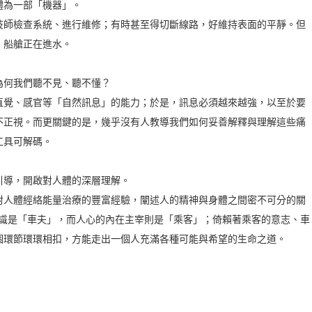
體為一部「機器」。
技師檢查系統、進行維修；有時甚至得切斷線路，好維持表面的平靜。但
，船艙正在進水。
為何我們聽不見、聽不懂？
直覺、感官等「自然訊息」的能力；於是，訊息必須越來越強，以至於要
不正視。而更關鍵的是，幾乎沒有人教導我們如何妥善解釋與理解這些痛
工具可解碼。
引導，開啟對人體的深層理解。
對人體經絡能量治療的豐富經驗，闡述人的精神與身體之間密不可分的關
意識是「車夫」，而人心的內在主宰則是「乘客」；倚賴著乘客的意志、車
個環節環環相扣，方能走出一個人充滿各種可能與希望的生命之道。