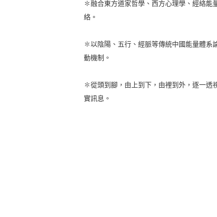
✽融合東方道家哲學、西方心理學、經絡能
絡。
✽以陰陽、五行、經脈等傳統中國能量體系
動機制。
✽從頭到腳，由上到下，由裡到外，逐一透
實訊息。