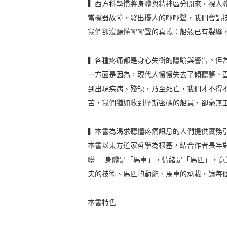
▍西方科學慣將身體與精神區分開來，視人
當機器故障，發出擾人的嗶嗶聲，我們會請
我們卻沒聽懂嗶嗶聲的真義：船殼已有裂縫
▍各種疼痛都是身心失衡的隱喻與警告。但
一方面是因為，現代人慢慢失去了傾聽夢、
到出現疾病、殘缺，乃至死亡，我們才不得
苦，我們猶如收到摩斯密碼的船員，卻毫無
▍本書為渴求聽懂疼痛訊息的人們提供實務
本書以東方道家哲學為根基，結合作者長年
聯──身體是「馬車」，情緒是「馬匹」，
夫的技術、馬匹的動能、馬車的承載，讓每
本書特色