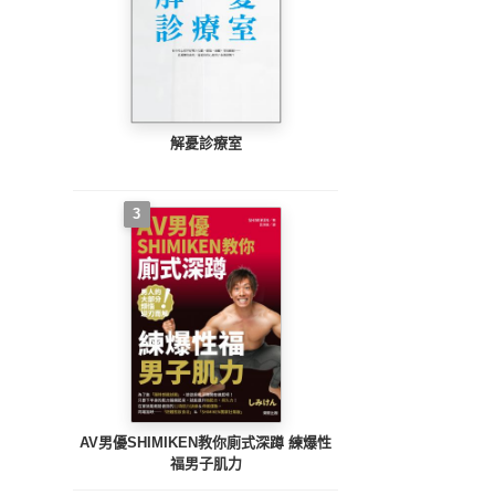
解憂診療室
3
AV男優SHIMIKEN教你廁式深蹲 練爆性
福男子肌力