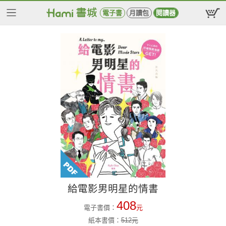
電子書
月讀包
閱讀器
給電影男明星的情書
408
電子書價：
元
紙本書價：
512
元