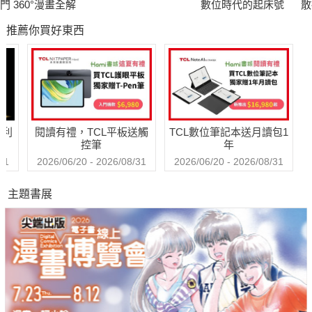
門 360°漫畫全解
數位時代的起床號
散
會
推薦你買好東西
哈利
閱讀有禮，TCL平板送觸
TCL數位筆記本送月讀包1
控筆
年
31
2026/06/20 - 2026/08/31
2026/06/20 - 2026/08/31
主題書展