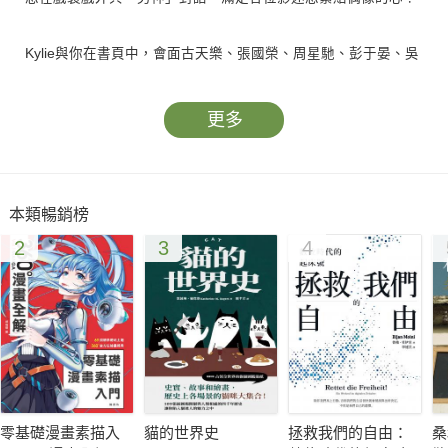
Kylie與你在書頁中，會面古天樂、張國榮、周星馳、彭于晏、吳
彥祖、周杰倫、黎明、梁朝偉、梁家輝及金城武等男明星！
更多
「她有說過，不能給她戀愛感覺的明星她畫不出來，所以這本書
裏的每封情書都充滿着Kylie的愛與熱情」
Onion Peterman──獨立版畫及插畫家
本類暢銷榜
2
3
4
零基礎漫畫素描入
貓的世界史
拯救我們的自由：
桑