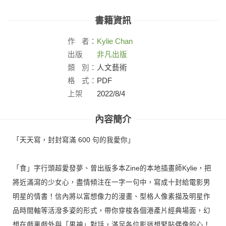
書籍資訊
作
者：
Kylie Chan
出版
非凡出版
社：
類
別：
人文藝術
格
式：
PDF
上架
2022/8/4
日：
內容簡介
「天天寫，封封寫滿 600 句的我愛你」
「食」字行頭超愛發夢、曾出版多本Zine的本地插畫師Kylie，把
將近滿瀉的少女心，盡情傾注在一字一句中，寫成十封給電影男
明星的情書！信內將以富想像力的漫畫、型格人像素描及明星作
品時間軸等活潑多姿的形式，帶你穿梭各個港產片經典場面，幻
想在戲裏戲外與「男神」對話，滿足各位影迷想緊貼偶像的心！